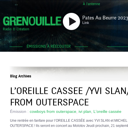
À l'antenne
Pates Au Beurre 2023
Link
Radio & Création
ÉMISSIONS À RÉECOUTER
Blog Archives
L’OREILLE CASSEE /YVI SL
FROM OUTERSPACE
Émission :
cowboys from outerspace
,
ivi plan
,
L'oreille cassée
Une rentrée en fanfare pour l’OREILLE CASSÉE avec YVI SLAN et MIC
OUTERSPACE ! Ils seront en concert au Molotov Jeudi prochain, 21 septemb