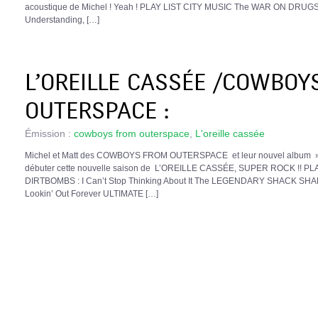
acoustique de Michel ! Yeah ! PLAY LIST CITY MUSIC The WAR ON DRUGS H
Understanding, […]
L’OREILLE CASSÉE /COWBOY
OUTERSPACE :
Émission :
cowboys from outerspace
,
L'oreille cassée
Michel et Matt des COWBOYS FROM OUTERSPACE et leur nouvel album »
débuter cette nouvelle saison de L’OREILLE CASSÉE, SUPER ROCK !! PLA
DIRTBOMBS : I Can’t Stop Thinking About It The LEGENDARY SHACK S
Lookin’ Out Forever ULTIMATE […]