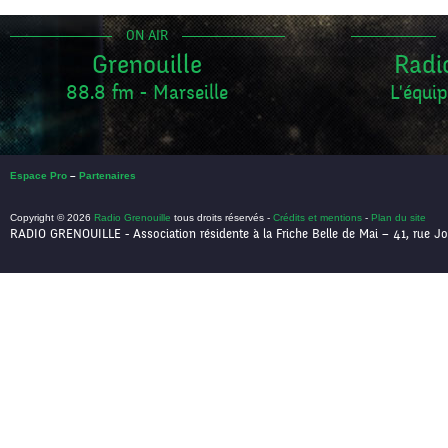
ON AIR
Grenouille
Radi
88.8 fm - Marseille
L'équip
Espace Pro
–
Partenaires
Copyright © 2026
Radio Grenouille
tous droits réservés -
Crédits et mentions
-
Plan du site
RADIO GRENOUILLE - Association résidente à la Friche Belle de Mai – 41, rue Jo