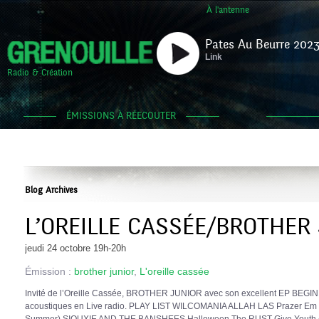
À l'antenne
Pates Au Beurre 2023
Link
Radio & Création
ÉMISSIONS À RÉECOUTER
Blog Archives
L’OREILLE CASSÉE/BROTHER
jeudi 24 octobre 19h-20h
Émission :
brother junior
,
L'oreille cassée
Invité de l’Oreille Cassée, BROTHER JUNIOR avec son excellent EP BEGIN
acoustiques en Live radio. PLAY LIST WILCOMANIA ALLAH LAS Prazer Em T
Summer) SIOUXIE AND THE BANSHEES Halloween The RUST Give Youth A 