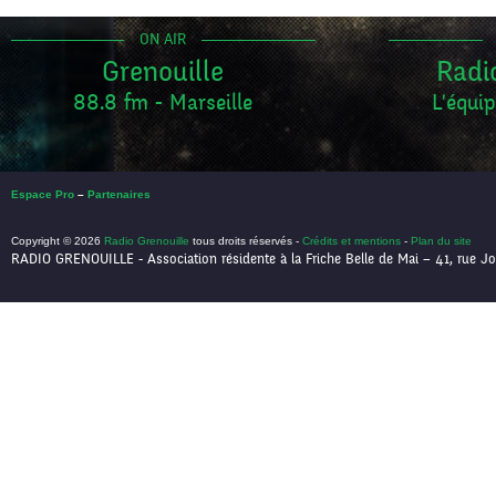
ON AIR
Grenouille
Radi
88.8 fm - Marseille
L'équip
Espace Pro
–
Partenaires
Copyright © 2026
Radio Grenouille
tous droits réservés -
Crédits et mentions
-
Plan du site
RADIO GRENOUILLE - Association résidente à la Friche Belle de Mai – 41, rue Jo