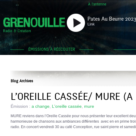
À l'antenne
Pates Au Beurre 2023
Link
Radio & Création
ÉMISSIONS À RÉECOUTER
Blog Archives
L’OREILLE CASSÉE/ MURE (A
Émission :
a change
,
L'oreille cassée
,
mure
MURE reviens dans l’Oreille Cassée pour nous présenter leur excellent de
harmonieuse de chansons aux ambiances différentes avec en en prime trois ti
radio. En concert vendredi 30 au café Conception, rue saint pierre et samedi