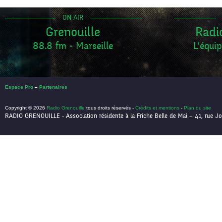
ON AIR
Grenouille
Radi
88.8 fm - Marseille
L'équip
Espace Pro
–
Partenaires
Copyright © 2026
Radio Grenouille
tous droits réservés -
Crédits et mentions
-
Plan du site
RADIO GRENOUILLE - Association résidente à la Friche Belle de Mai – 41, rue Jo