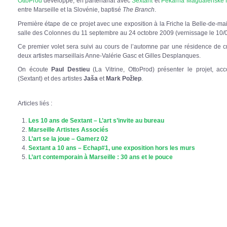
OttoProd
développe, en partenariat avec
Sextant
et
Pekarna Magdalenske 
entre Marseille et la Slovénie, baptisé
The Branch
.
Première étape de ce projet avec une exposition à la Friche la Belle-de-mai
salle des Colonnes du 11 septembre au 24 octobre 2009 (vernissage le 10/0
Ce premier volet sera suivi au cours de l’automne par une résidence de cr
deux artistes marseillais Anne-Valérie Gasc et Gilles Desplanques.
On écoute
Paul Destieu
(La Vitrine, OttoProd) présenter le projet, 
(Sextant) et des artistes
Jaša
et
Mark Požlep
.
Articles liés :
Les 10 ans de Sextant – L’art s’invite au bureau
Marseille Artistes Associés
L’art se la joue – Gamerz 02
Sextant a 10 ans – Echap#1, une exposition hors les murs
L’art contemporain à Marseille : 30 ans et le pouce