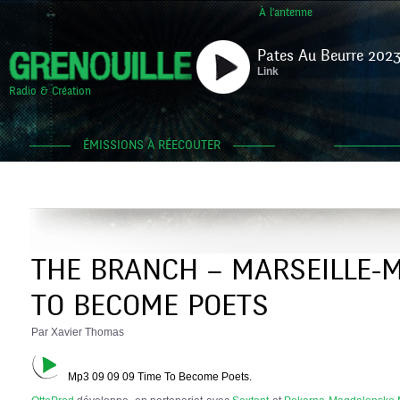
À l'antenne
Pates Au Beurre 2023
Link
Radio & Création
ÉMISSIONS À RÉECOUTER
THE BRANCH – MARSEILLE-M
TO BECOME POETS
Par Xavier Thomas
Mp3 09 09 09 Time To Become Poets.