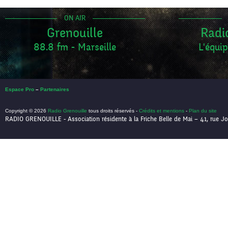
ON AIR
Grenouille
Radi
88.8 fm - Marseille
L'équip
Espace Pro
–
Partenaires
Copyright © 2026
Radio Grenouille
tous droits réservés -
Crédits et mentions
-
Plan du site
RADIO GRENOUILLE - Association résidente à la Friche Belle de Mai – 41, rue Jo