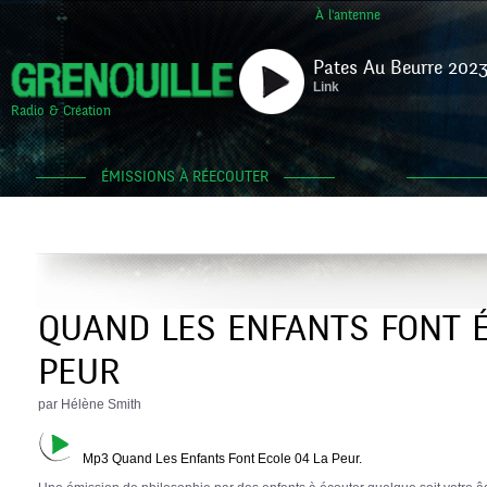
À l'antenne
Pates Au Beurre 2023
Link
Radio & Création
ÉMISSIONS À RÉECOUTER
QUAND LES ENFANTS FONT É
PEUR
par Hélène Smith
Mp3 Quand Les Enfants Font Ecole 04 La Peur.