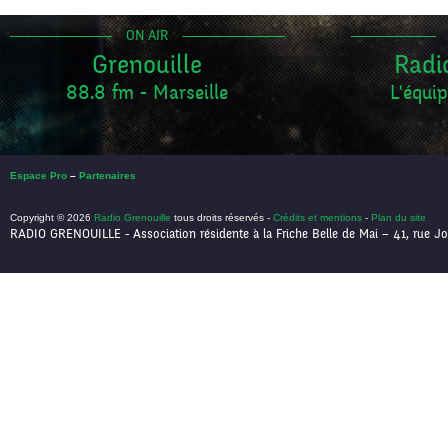
ON AIR
Grenouille
Radi
88.8 fm - Marseille
L'équip
Espace Pro
–
Partenaires
Copyright © 2026
Radio Grenouille
tous droits réservés -
Crédits et mentions
-
Plan du site
RADIO GRENOUILLE - Association résidente à la Friche Belle de Mai – 41, rue Jo