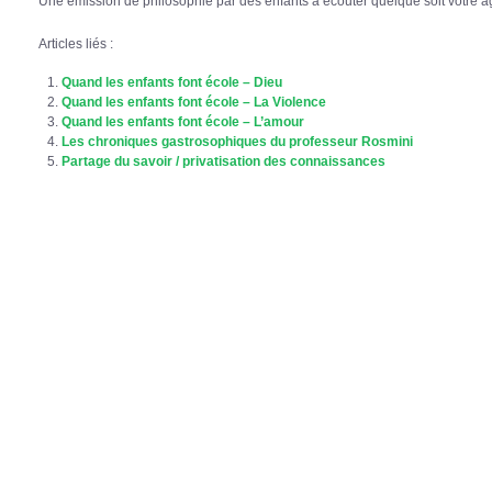
Une émission de philosophie par des enfants à écouter quelque soit votre â
Articles liés :
Quand les enfants font école – Dieu
Quand les enfants font école – La Violence
Quand les enfants font école – L’amour
Les chroniques gastrosophiques du professeur Rosmini
Partage du savoir / privatisation des connaissances