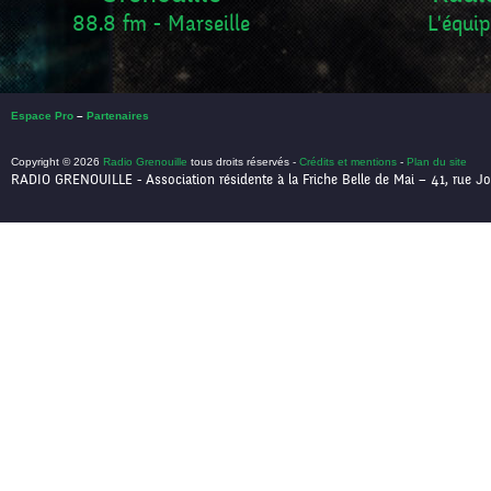
88.8 fm - Marseille
L'équip
Espace Pro
–
Partenaires
Copyright © 2026
Radio Grenouille
tous droits réservés -
Crédits et mentions
-
Plan du site
RADIO GRENOUILLE - Association résidente à la Friche Belle de Mai – 41, rue Jo