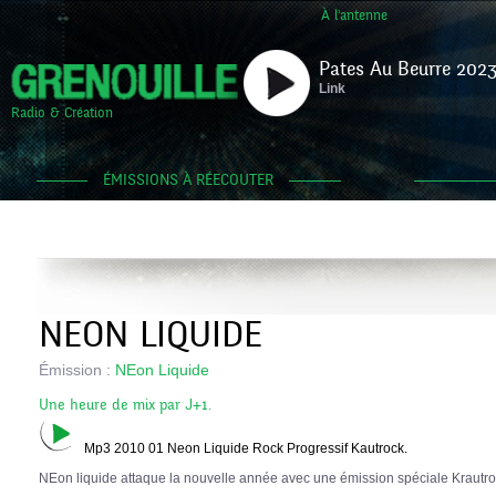
À l'antenne
Pates Au Beurre 2023
Link
Radio & Création
ÉMISSIONS À RÉECOUTER
NEON LIQUIDE
Émission :
NEon Liquide
Une heure de mix par J+1.
Mp3 2010 01 Neon Liquide Rock Progressif Kautrock.
NEon liquide attaque la nouvelle année avec une émission spéciale Krautro