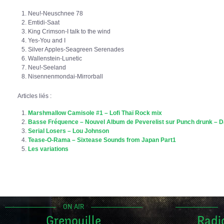
Neu!-Neuschnee 78
Emtidi-Saat
King Crimson-I talk to the wind
Yes-You and I
Silver Apples-Seagreen Serenades
Wallenstein-Lunetic
Neu!-Seeland
Nisennenmondai-Mirrorball
Articles liés :
Marshmallow Camisole #1 – Lofi Thaï Rock mix
Basse Fréquence – Nouvel Album de Peverelist sur Punch drunk – DJ
Serial Losers – Lou Johnson
Tease-O-Rama – Sixtease Sounds from Japan Part1
Les variations
ON AIR
Grenouille
Radi