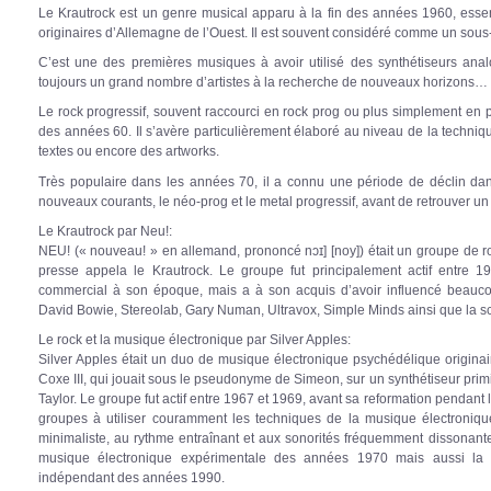
Le Krautrock est un genre musical apparu à la fin des années 1960, esse
originaires d’Allemagne de l’Ouest. Il est souvent considéré comme un sous-
C’est une des premières musiques à avoir utilisé des synthétiseurs ana
toujours un grand nombre d’artistes à la recherche de nouveaux horizons…
Le rock progressif, souvent raccourci en rock prog ou plus simplement en pr
des années 60. Il s’avère particulièrement élaboré au niveau de la techniq
textes ou encore des artworks.
Très populaire dans les années 70, il a connu une période de déclin da
nouveaux courants, le néo-prog et le metal progressif, avant de retrouver un 
Le Krautrock par Neu!:
NEU! (« nouveau! » en allemand, prononcé nɔɪ] [noy]) était un groupe de ro
presse appela le Krautrock. Le groupe fut principalement actif entre 1
commercial à son époque, mais a à son acquis d’avoir influencé beaucou
David Bowie, Stereolab, Gary Numan, Ultravox, Simple Minds ainsi que la s
Le rock et la musique électronique par Silver Apples:
Silver Apples était un duo de musique électronique psychédélique origi
Coxe III, qui jouait sous le pseudonyme de Simeon, sur un synthétiseur primit
Taylor. Le groupe fut actif entre 1967 et 1969, avant sa reformation pendant
groupes à utiliser couramment les techniques de la musique électronique 
minimaliste, au rythme entraînant et aux sonorités fréquemment dissonant
musique électronique expérimentale des années 1970 mais aussi la
indépendant des années 1990.