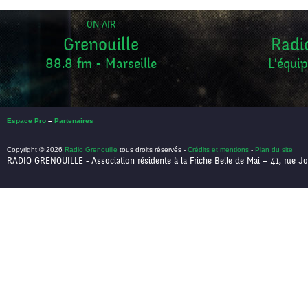
ON AIR
Grenouille
Radi
88.8 fm - Marseille
L'équip
Espace Pro
–
Partenaires
Copyright © 2026
Radio Grenouille
tous droits réservés -
Crédits et mentions
-
Plan du site
RADIO GRENOUILLE - Association résidente à la Friche Belle de Mai – 41, rue Jo