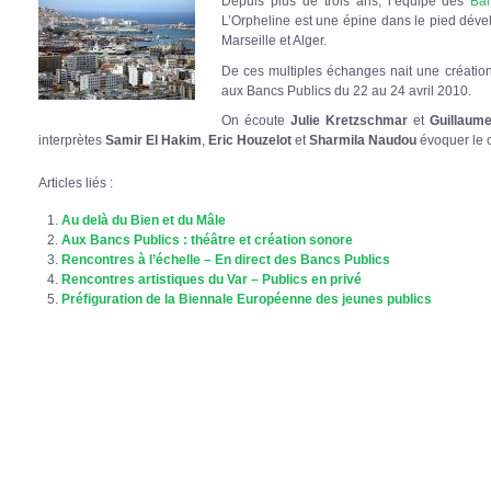
Depuis plus de trois ans, l’équipe des
Ban
L’Orpheline est une épine dans le pied dévelo
Marseille et Alger.
De ces multiples échanges nait une création
aux Bancs Publics du 22 au 24 avril 2010.
On écoute
Julie Kretzschmar
et
Guillaum
interprètes
Samir El Hakim
,
Eric Houzelot
et
Sharmila Naudou
évoquer le c
Articles liés :
Au delà du Bien et du Mâle
Aux Bancs Publics : théâtre et création sonore
Rencontres à l’échelle – En direct des Bancs Publics
Rencontres artistiques du Var – Publics en privé
Préfiguration de la Biennale Européenne des jeunes publics