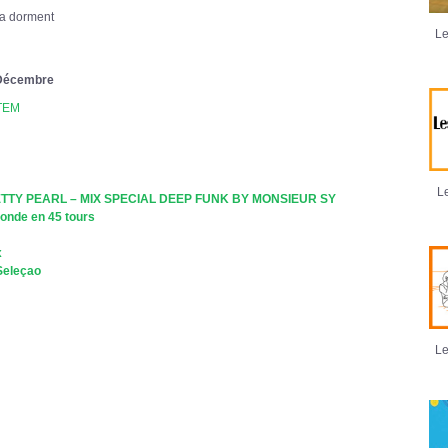
wa dorment
Le
2 Décembre
TEM
Le
 BETTY PEARL – MIX SPECIAL DEEP FUNK BY MONSIEUR SY
monde en 45 tours
x
Seleçao
Le