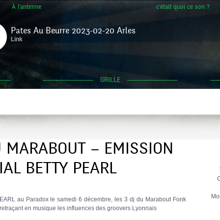
À l'antenne
c'était quoi ce son ?
Pates Au Beurre 2023-02-20 Arles
Link
GRILLE
U MARABOUT – EMISSION
IAL BETTY PEARL
G
Mo
EARL au Paradox le samedi 6 décembre, les 3 dj du Marabout Fonk
etraçant en musique les influences des groovers Lyonnais