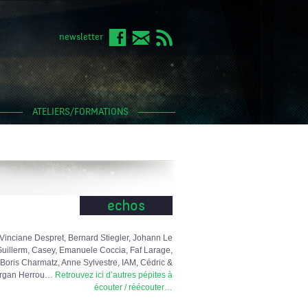
newsletter
ATELIERS/FORMATIONS
echos
Vinciane Despret, Bernard Stiegler, Johann Le
uillerm, Casey, Emanuele Coccia, Faf Larage,
Boris Charmatz, Anne Sylvestre, IAM, Cédric &
rgan Herrou…
Retrouvez ici d’autres pépites à
écouter / réécouter…