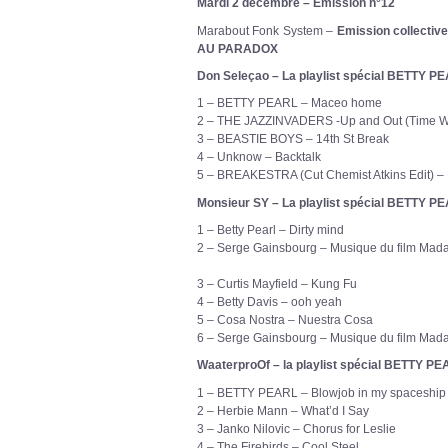
Mardi 2 décembre – Emission n°12
Marabout Fonk System –
Emission collect
AU PARADOX
Don Seleçao – La playlist spécial BETTY P
1 – BETTY PEARL – Maceo home
2 – THE JAZZINVADERS -Up and Out (Time W
3 – BEASTIE BOYS – 14th St Break
4 – Unknow – Backtalk
5 – BREAKESTRA (Cut Chemist Atkins Edit) – 
Monsieur SY – La playlist spécial BETTY P
1 – Betty Pearl – Dirty mind
2 – Serge Gainsbourg – Musique du film Ma
3 – Curtis Mayfield – Kung Fu
4 – Betty Davis – ooh yeah
5 – Cosa Nostra – Nuestra Cosa
6 – Serge Gainsbourg – Musique du film Mad
WaaterproOf – la playlist spécial BETTY P
1 – BETTY PEARL – Blowjob in my spaceship
2 – Herbie Mann – What’d I Say
3 – Janko Nilovic – Chorus for Leslie
4 – The Firebirds – Cool Steel