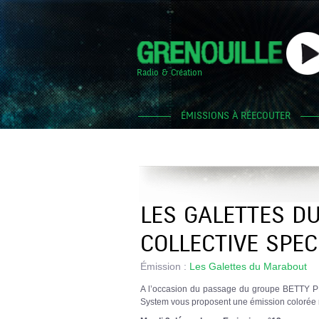
Radio & Création
ÉMISSIONS À RÉECOUTER
LES GALETTES D
COLLECTIVE SPEC
Émission :
Les Galettes du Marabout
A l’occasion du passage du groupe BETTY P
System vous proposent une émission colorée r