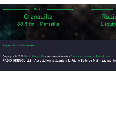
ON AIR
Grenouille
Radi
88.8 fm - Marseille
L'équip
Espace Pro
–
Partenaires
Copyright © 2026
Radio Grenouille
tous droits réservés -
Crédits et mentions
-
Plan du site
RADIO GRENOUILLE - Association résidente à la Friche Belle de Mai – 41, rue Jo