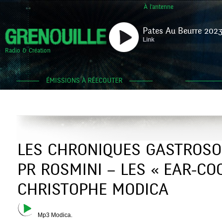
À l'antenne
Pates Au Beurre 2023
Link
Radio & Création
ÉMISSIONS À RÉECOUTER
LES CHRONIQUES GASTROSO
PR ROSMINI – LES « EAR-COO
CHRISTOPHE MODICA
Mp3 Modica.