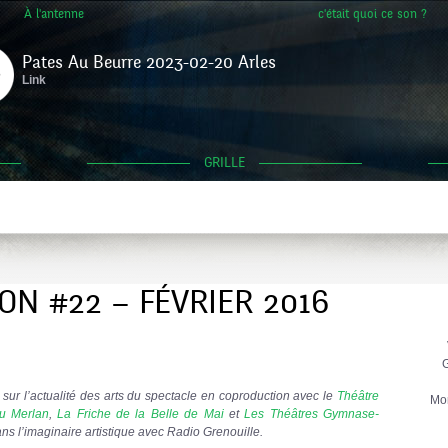
À l'antenne
c'était quoi ce son ?
Pates Au Beurre 2023-02-20 Arles
Link
GRILLE
ON #22 – FÉVRIER 2016
G
sur l’actualité des arts du spectacle en coproduction avec le
Théâtre
Mo
u Merlan
,
La Friche de la Belle de Mai
et
Les Théâtres Gymnase-
ns l’imaginaire artistique avec Radio Grenouille.