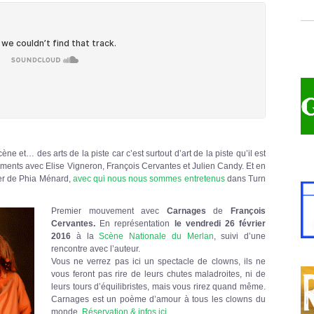
ne et… des arts de la piste car c’est surtout d’art de la piste qu’il est
ments avec Elise Vigneron, François Cervantes et Julien Candy. Et en
Hier de Phia Ménard,
av
ec qui nous nous sommes entretenus
dans Turn
Premier mouvement avec
Carnages
de
François
Cervantes.
En représentation
l
e vendredi 26 février
2016
à la
Scène Nationale du Merlan
, suivi d’une
rencontre avec l’auteur.
Vous ne verrez pas ici un spectacle de clowns, ils ne
vous feront pas rire de leurs chutes maladroites, ni de
leurs tours d’équilibristes, mais vous rirez quand même.
Carnages est un poème d’amour à tous les clowns du
monde.
Réservation & infos ici.