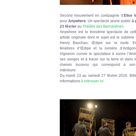
Second mouvement e
n compagnie d’
Elise 
pour
Anywhere
. Un spectacle jeune public
à 
23 février
au
Théâtre des Bernardines.
Anywhere est le troisième spectacle de cet
artiste originale dont le sujet est le sublime
Henry Bauchau, Œdipe sur la route. En
ténèbres d’Œdipe et la lumière d’Antigon
Vigneron convie le spectateur à suivre l’itin
ses songes et à tracer sur la terre et dans l
chemin inconnu qui correspond à so
intérieure.
Du mardi 23 au samedi 27 février 2016. Billet
informations
à retrouver ici.