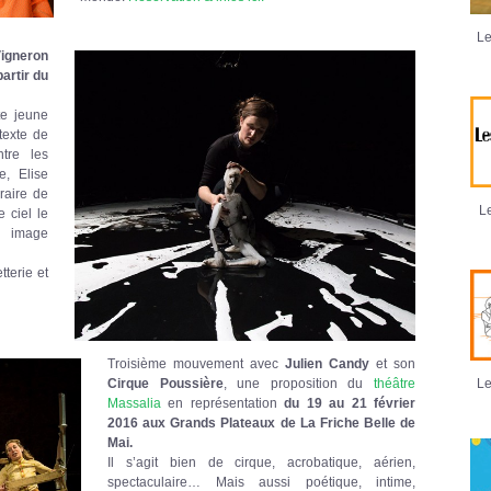
Le
Vigneron
partir du
te jeune
 texte de
tre les
e, Elise
éraire de
Le
e ciel le
n image
terie et
Troisième mouvement avec
Julien Candy
et son
Cirque Poussière
, une proposition du
théâtre
Le
Massalia
en représentation
du 19 au 21 février
2016 aux Grands Plateaux de La Friche Belle de
Mai.
Il s’agit bien de cirque, acrobatique, aérien,
spectaculaire… Mais aussi poétique, intime,