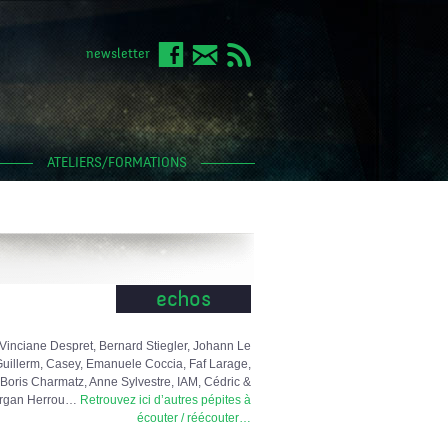
newsletter
ATELIERS/FORMATIONS
echos
Vinciane Despret, Bernard Stiegler, Johann Le
uillerm, Casey, Emanuele Coccia, Faf Larage,
Boris Charmatz, Anne Sylvestre, IAM, Cédric &
rgan Herrou…
Retrouvez ici d’autres pépites à
écouter / réécouter…