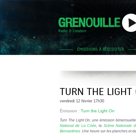
Radio & Création
ÉMISSIONS À RÉECOUTER
TURN THE LIGHT 
vendredi 12 février 17h30
Émission :
Turn the Light On
Turn The Light On, une émission bimensuelle 
National de La Criée
, la
Scène Nationale d
Bernardines
. Une heure sur les planches et da