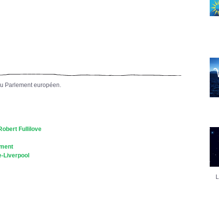
du Parlement européen.
Robert Fullilove
ement
e-Liverpool
L