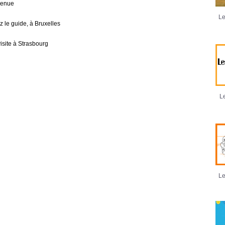
venue
Le
z le guide, à Bruxelles
isite à Strasbourg
Le
Le