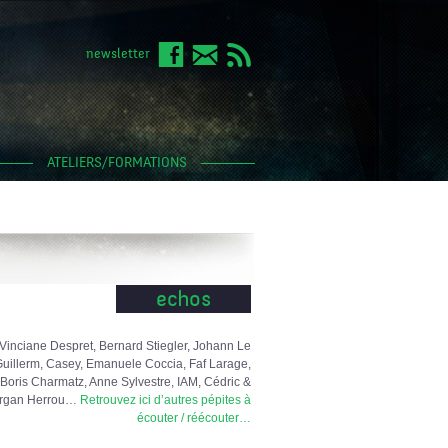
newsletter
ATELIERS/FORMATIONS
echos
Vinciane Despret, Bernard Stiegler, Johann Le
uillerm, Casey, Emanuele Coccia, Faf Larage,
Boris Charmatz, Anne Sylvestre, IAM, Cédric &
rgan Herrou…
Retrouvez ici d’autres pépites à
écouter / réécouter…