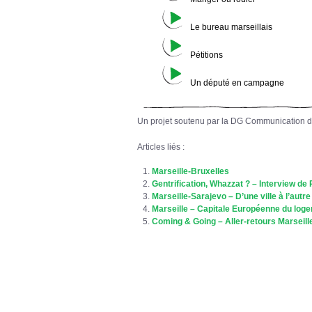
Le bureau marseillais
Pétitions
Un député en campagne
Un projet soutenu par la DG Communication 
Articles liés :
Marseille-Bruxelles
Gentrification, Whazzat ? – Interview de 
Marseille-Sarajevo – D’une ville à l’autre
Marseille – Capitale Européenne du log
Coming & Going – Aller-retours Marseill