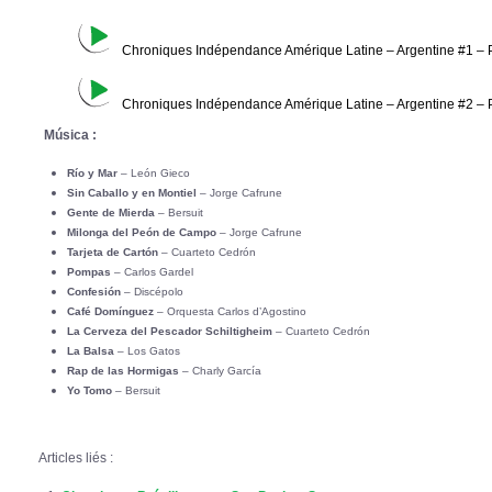
Chroniques Indépendance Amérique Latine – Argentine #1 – P
Chroniques Indépendance Amérique Latine – Argentine #2 – P
Música :
Río y Mar
– León Gieco
Sin Caballo y en Montiel
– Jorge Cafrune
Gente de Mierda
– Bersuit
Milonga del Peón de Campo
– Jorge Cafrune
Tarjeta de Cartón
– Cuarteto Cedrón
Pompas
– Carlos Gardel
Confesión
– Discépolo
Café Domínguez
– Orquesta Carlos d’Agostino
La Cerveza del Pescador Schiltigheim
– Cuarteto Cedrón
La Balsa
– Los Gatos
Rap de las Hormigas
– Charly García
Yo Tomo
– Bersuit
Articles liés :