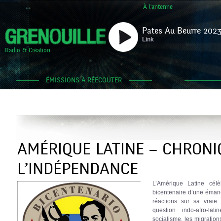
À l'antenne
Pates Au Beurre 2023
Link
Radio & Création
ÉMISSIONS À RÉECOUTER
AMÉRIQUE LATINE – CHRONI
L’INDÉPENDANCE
L’Amérique Latine cél
bicentenaire d’une éman
réactions sur sa vraie
question indo-afro-la
socialisme, les migrations