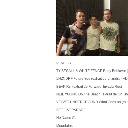
PLAY LIST
TY SEGALL & WHITE FENCE Body Behiavor (ext
LNZNDRF Future You (extrait de Lnzndrf, 4AD
BEAK Rsi (extrait de Forward, Invada Rec)
NEIL YOUNG On The Beach (extrait de On Th
VELVET UNDERGROUND What Goes on (extrait 
SET LIST PARADE
No Name #1
Mountains