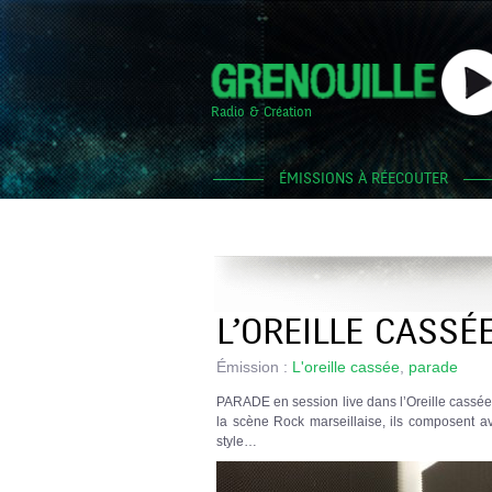
Radio & Création
ÉMISSIONS À RÉECOUTER
L’OREILLE CASSÉ
Émission :
L'oreille cassée
,
parade
PARADE en session live dans l’Oreille cassée
la scène Rock marseillaise, ils composent a
style…