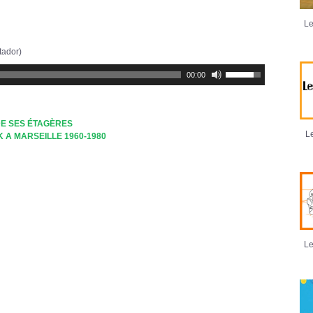
Le
tador)
Utilisez
00:00
les
flèches
haut/bas
pour
augmenter
DE SES ÉTAGÈRES
ou
Le
K A MARSEILLE 1960-1980
diminuer
le
volume.
Le