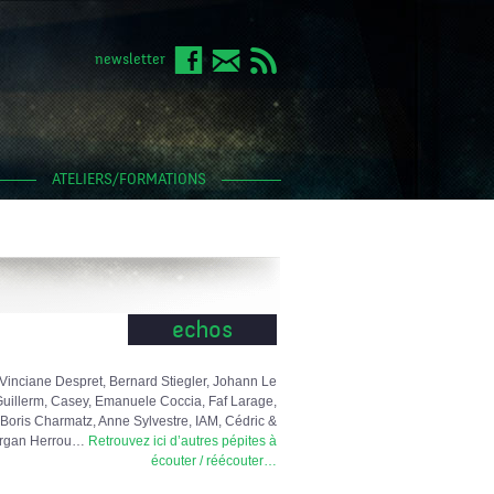
newsletter
ATELIERS/FORMATIONS
echos
Vinciane Despret, Bernard Stiegler, Johann Le
uillerm, Casey, Emanuele Coccia, Faf Larage,
Boris Charmatz, Anne Sylvestre, IAM, Cédric &
rgan Herrou…
Retrouvez ici d’autres pépites à
écouter / réécouter…