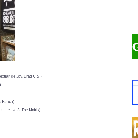
rait de Joy, Drag City )
)
e Beach)
de live At The Matrix)