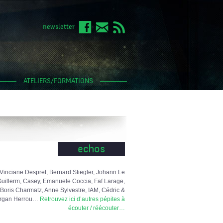
newsletter
ATELIERS/FORMATIONS
echos
Vinciane Despret, Bernard Stiegler, Johann Le
uillerm, Casey, Emanuele Coccia, Faf Larage,
Boris Charmatz, Anne Sylvestre, IAM, Cédric &
rgan Herrou…
Retrouvez ici d’autres pépites à
écouter / réécouter…