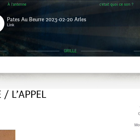
À l'antenne
c'était quoi ce son ?
Pates Au Beurre 2023-02-20 Arles
Link
GRILLE
 / L’APPEL
G
Mo