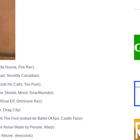
ita Nuova, Fire Rec)
ad, Secretly Canadian)
uts No Calls, Too Pure)
he Streets, Mono-Tone/Munster)
Rival EP, Omnivore Rec)
, Drag City)
Fool (extrait de Ballet Of Aps, Castle Face)
e Noise Made by People, Warp)
e Neuve, Verycords)