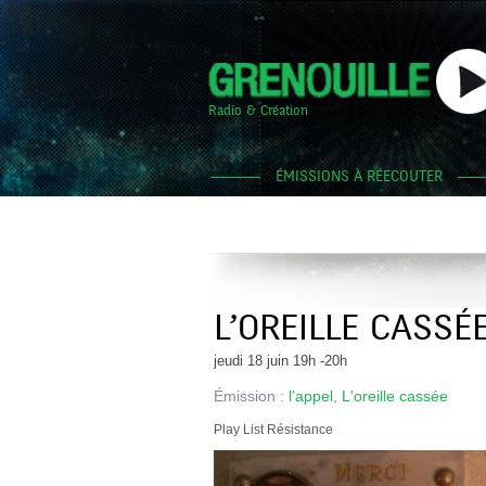
Radio & Création
ÉMISSIONS À RÉECOUTER
L’OREILLE CASSÉE
jeudi 18 juin 19h -20h
Émission :
l'appel
,
L'oreille cassée
Play List Résistance