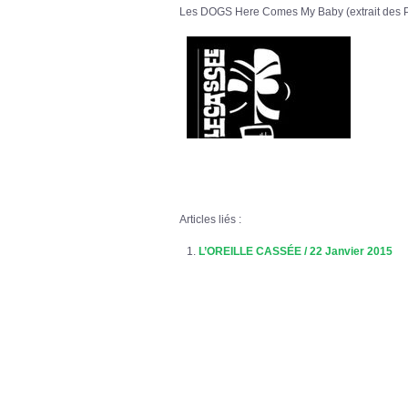
Les DOGS Here Comes My Baby (extrait des 
Articles liés :
L’OREILLE CASSÉE / 22 Janvier 2015