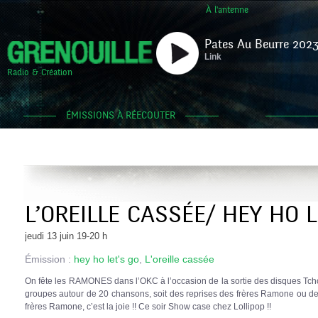
À l'antenne
Pates Au Beurre 2023
Link
Radio & Création
ÉMISSIONS À RÉECOUTER
L’OREILLE CASSÉE/ HEY HO L
jeudi 13 juin 19-20 h
Émission :
hey ho let's go
,
L'oreille cassée
On fête les RAMONES dans l’OKC à l’occasion de la sortie des disques Tch
groupes autour de 20 chansons, soit des reprises des frères Ramone ou de
frères Ramone, c’est la joie !! Ce soir Show case chez Lollipop !!