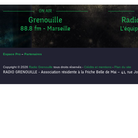
ON AIR
Grenouille
Radi
88.8 fm - Marseille
L'équip
Espace Pro
–
Partenaires
Copyright © 2026
Radio Grenouille
tous droits réservés -
Crédits et mentions
-
Plan du site
RADIO GRENOUILLE - Association résidente à la Friche Belle de Mai – 41, rue Jo