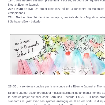
19h :
Une heure d’émission présentant la soirée, au cours de laquelle vous
Nout et Etienne Jaumet.
20h :
Kutu
en live. Un projet éthio-jazz né de la rencontre du violonis
éthiopiennes.
21h :
Nout
en live. Trio féminin punk-jazz, lauréate de Jazz Migration cet
flûte traversière – batterie.
23h30 :
la soirée se conclue par la rencontre entre Étienne Jaumet et Thom
Etienne Jaumet est un producteur musical fascinant, notamment l’homme au
le dernier projet est sorti chez Born Bad Records. En 2018, il nous pro
standards du jazz avec ses synthés analogiques. Il en est sorti un disq