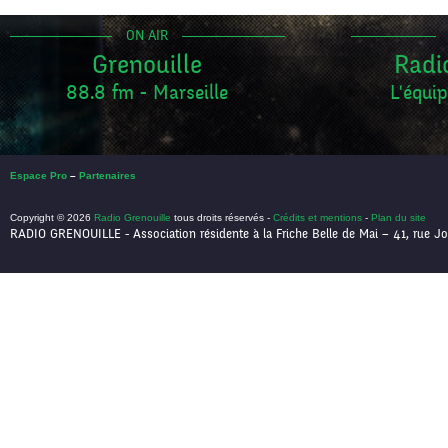
ON AIR
Grenouille
Radi
88.8 fm - Marseille
L'équip
Espace Pro
–
Partenaires
Copyright © 2026
Radio Grenouille
tous droits réservés -
Crédits et mentions
-
Plan du site
RADIO GRENOUILLE - Association résidente à la Friche Belle de Mai – 41, rue Jo