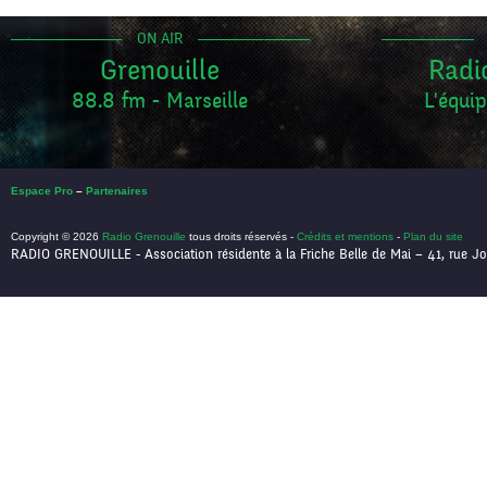
ON AIR
Grenouille
Radi
88.8 fm - Marseille
L'équip
Espace Pro
–
Partenaires
Copyright © 2026
Radio Grenouille
tous droits réservés -
Crédits et mentions
-
Plan du site
RADIO GRENOUILLE - Association résidente à la Friche Belle de Mai – 41, rue Jo