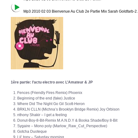
Mp3 2010 02 03 Bienvenue Au Club 2e Partie Mix Sarah Goldfarb-2.
1ère partie: l’actu electro avec L’Amateur & JP
Fences (Friendly Fires Remix) Phoenix
Beginning of the end (fake) Justice
Where Did The Night Go Gil Scott-Heron
BRKLN CLLN (Michna’s Brooklyn Bridge Remix) Joy Orbison
nthony Shakir – I get a feeling
Donut-Boy-8-Bit-Remix M.A.N.D.Y & Booka Shade/Boy 8-Bit
Sygaire – Mono poly (Marlow_Raw_Cut_Perspective)
Gotcha Duoteque
Lil’ tony – Saturday morning