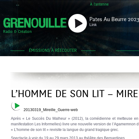
À l'antenne
Pates Au Beurre 2023
Link
Radio & Création
ÉMISSIONS À RÉECOUTER
L’HOMME DE SON LIT – MIRE
20130319_Mireille_Guerre-web
Après « Le Succès Du Malheur » (2012), la comédienne et metteuse en sc
manifestation Les Informelles) livre une nouvelle version de l’Agamemnon d
« L’homme de son lit » revisite la langue du grand tragique grec.
Spectacle à voir du 19 au 29 mars 2013 au théâtre des Bernardines.