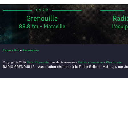
ON AIR
Grenouille
Radi
88.8 fm - Marseille
L'équip
Espace Pro
–
Partenaires
Copyright © 2026
Radio Grenouille
tous droits réservés -
Crédits et mentions
-
Plan du site
RADIO GRENOUILLE - Association résidente à la Friche Belle de Mai – 41, rue Jo