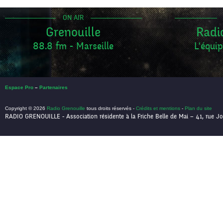
ON AIR
Grenouille
Radi
88.8 fm - Marseille
L'équip
Espace Pro
–
Partenaires
Copyright © 2026
Radio Grenouille
tous droits réservés -
Crédits et mentions
-
Plan du site
RADIO GRENOUILLE - Association résidente à la Friche Belle de Mai – 41, rue Jo