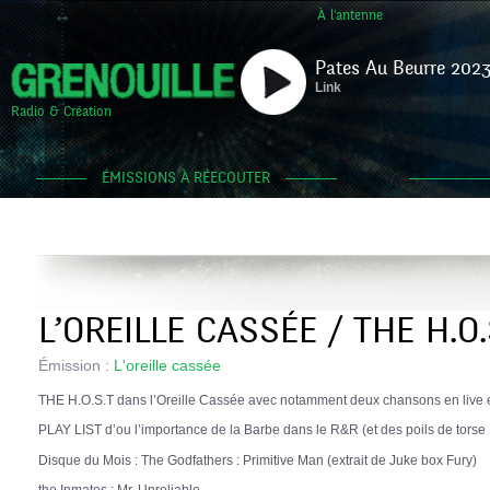
À l'antenne
Pates Au Beurre 2023
Link
Radio & Création
ÉMISSIONS À RÉECOUTER
L’OREILLE CASSÉE / THE H.O.
Émission :
L'oreille cassée
THE H.O.S.T dans l’Oreille Cassée avec notamment deux chansons en live e
PLAY LIST d’ou l’importance de la Barbe dans le R&R (et des poils de torse
Disque du Mois : The Godfathers : Primitive Man (extrait de Juke box Fury)
the Inmates : Mr. Unreliable