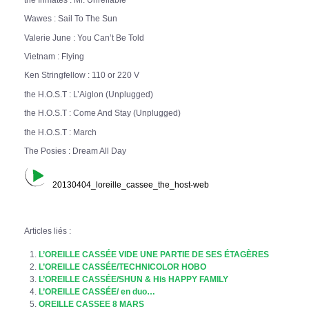
Wawes : Sail To The Sun
Valerie June : You Can’t Be Told
Vietnam : Flying
Ken Stringfellow : 110 or 220 V
the H.O.S.T : L’Aiglon (Unplugged)
the H.O.S.T : Come And Stay (Unplugged)
the H.O.S.T : March
The Posies : Dream All Day
20130404_loreille_cassee_the_host-web
Articles liés :
L’OREILLE CASSÉE VIDE UNE PARTIE DE SES ÉTAGÈRES
L’OREILLE CASSÉE/TECHNICOLOR HOBO
L’OREILLE CASSÉE/SHUN & His HAPPY FAMILY
L’OREILLE CASSÉE/ en duo…
OREILLE CASSEE 8 MARS