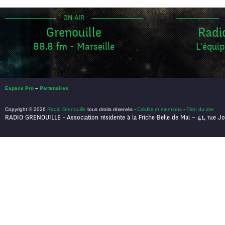
ON AIR
Grenouille
Radi
88.8 fm - Marseille
L'équip
Espace Pro
–
Partenaires
Copyright © 2026
Radio Grenouille
tous droits réservés -
Crédits et mentions
-
Plan du site
RADIO GRENOUILLE - Association résidente à la Friche Belle de Mai – 41, rue Jo