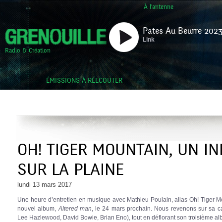
À l'antenne
Pates Au Beurre 2023
Link
Radio & Création
ÉMISSIONS À RÉECOUTER
OH! TIGER MOUNTAIN, UN I
SUR LA PLAINE
lundi 13 mars 2017
Une heure d’entretien en musique avec Mathieu Poulain, alias Oh! Tiger Mou
nouvel album,
Altered man
, le 24 mars prochain. Nous revenons sur sa ca
Lee Hazlewood, David Bowie, Brian Eno), tout en déflorant son troisième al