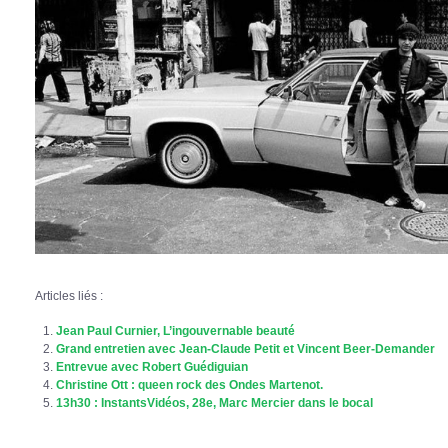
Articles liés :
Jean Paul Curnier, L’ingouvernable beauté
Grand entretien avec Jean-Claude Petit et Vincent Beer-Demander
Entrevue avec Robert Guédiguian
Christine Ott : queen rock des Ondes Martenot.
13h30 : InstantsVidéos, 28e, Marc Mercier dans le bocal