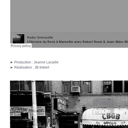
► Production : Jeanne Lacaille
► Réalisation : JB Imbert