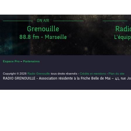
ON AIR
Grenouille
Radi
88.8 fm - Marseille
L'équip
Espace Pro
–
Partenaires
Copyright © 2026
Radio Grenouille
tous droits réservés -
Crédits et mentions
-
Plan du site
RADIO GRENOUILLE - Association résidente à la Friche Belle de Mai – 41, rue Jo