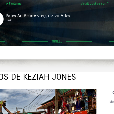
À l'antenne
c'était quoi ce son ?
Pates Au Beurre 2023-02-20 Arles
Link
GRILLE
OS DE KEZIAH JONES
G
Mo