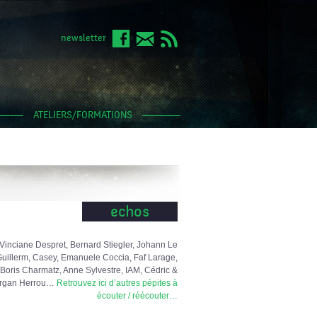
newsletter
ATELIERS/FORMATIONS
echos
Vinciane Despret, Bernard Stiegler, Johann Le
uillerm, Casey, Emanuele Coccia, Faf Larage,
Boris Charmatz, Anne Sylvestre, IAM, Cédric &
rgan Herrou…
Retrouvez ici d’autres pépites à
écouter / réécouter…