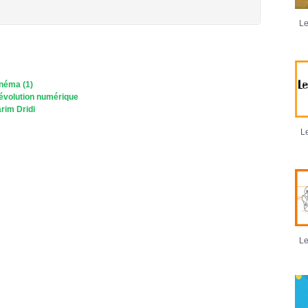
Le
inéma (1)
révolution numérique
arim Dridi
Le
Le