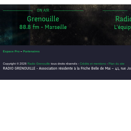
ON AIR
Grenouille
Radi
88.8 fm - Marseille
L'équip
Espace Pro
–
Partenaires
Copyright © 2026
Radio Grenouille
tous droits réservés -
Crédits et mentions
-
Plan du site
RADIO GRENOUILLE - Association résidente à la Friche Belle de Mai – 41, rue Jo