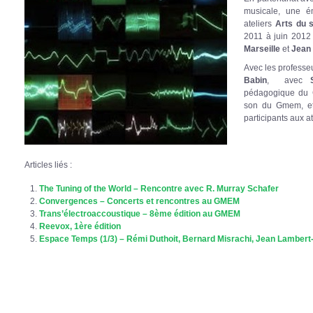
musicale, une é
ateliers
Arts du 
2011 à juin 2012
Marseille
et
Jean 
Avec les profess
Babin
, avec
pédagogique d
son du Gmem, e
participants aux at
Articles liés :
The Tuning of the World – Rencontre avec R. Murray Schafer
Convergences – Concerts et rencontres au GMEM
Trans’électroaccoustique – 8ème édition au GMEM
Reevox, 1ère édition
Espace Temps (1/3) – Rémi Duthoit, Bernard Misrachi, Jean Lambert