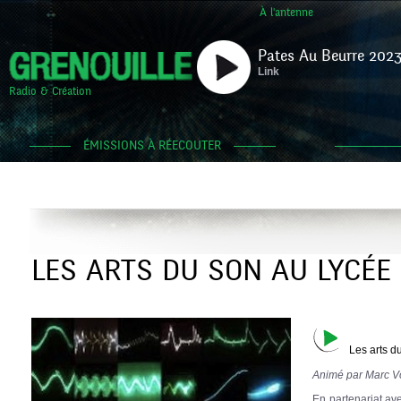
À l'antenne
Pates Au Beurre 2023
Link
Radio & Création
ÉMISSIONS À RÉECOUTER
LES ARTS DU SON AU LYCÉE
Les arts d
Animé par Marc V
En partenariat av