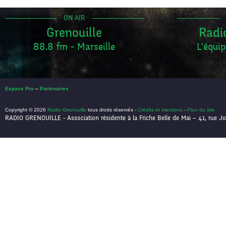
ON AIR
Grenouille
Radi
88.8 fm - Marseille
L'équip
Espace Pro
–
Partenaires
Copyright © 2026
Radio Grenouille
tous droits réservés -
Crédits et mentions
-
Plan du site
RADIO GRENOUILLE - Association résidente à la Friche Belle de Mai – 41, rue Jo