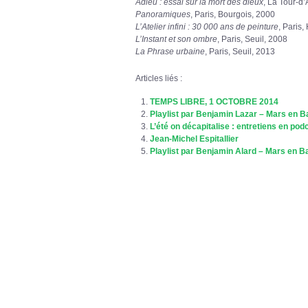
Adieu : essai sur la mort des dieux
, La Tour-d’
Panoramiques
, Paris, Bourgois, 2000
L’Atelier infini : 30 000 ans de peinture
, Paris
L’Instant et son ombre
, Paris, Seuil, 2008
La Phrase urbaine
, Paris, Seuil, 2013
Articles liés :
TEMPS LIBRE, 1 OCTOBRE 2014
Playlist par Benjamin Lazar – Mars en 
L’été on décapitalise : entretiens en pod
Jean-Michel Espitallier
Playlist par Benjamin Alard – Mars en 