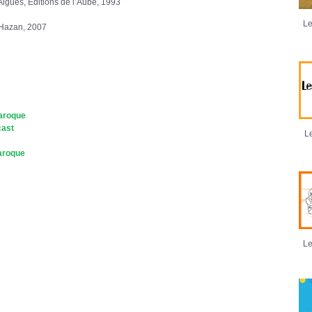
Aigues, Éditions de l’Aube, 1993
Le
, Hazan, 2007
Baroque
cast
Le
Baroque
Le