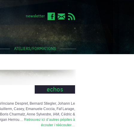
newsletter
ATELIERS/FORMATIONS
echos
Vinciane Despret, Bernard Stiegler, Johann Le
uillerm, Casey, Emanuele Coccia, Faf Larage,
Boris Charmatz, Anne Sylvestre, IAM, Cédric &
rgan Herrou…
Retrouvez ici d’autres pépites à
écouter / réécouter…