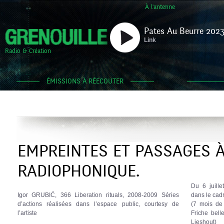
À l'antenne
Pates Au Beurre 2023
Link
Radio & Création
ÉMISSIONS À RÉECOUTER
EMPREINTES ET PASSAGES À 
RADIOPHONIQUE.
Du 6 juill
Igor GRUBIĆ, 366 Liberation rituals, 2008-2009 Séries
dans le cad
d’actions réalisées dans l’espace public, courtesy de
(7 mois de
l’artiste
Friche bell
Lieshou