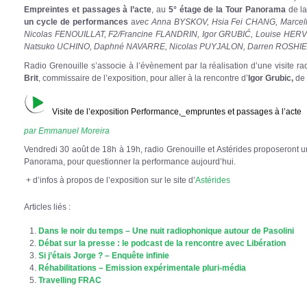
Empreintes et passages
à l’acte
, au
5° étage de la Tour Panorama
de la
un cycle de performances
a
vec Anna BYSKOV, Hsia Fei CHANG, Marce
Nicolas FENOUILLAT, F2/Francine FLANDRIN, Igor GRUBIĆ, Louise HERV
Natsuko UCHINO, Daphné NAVARRE, Nicolas PUYJALON, Darren ROSHI
Radio Grenouille s’associe à l’évènement par la réalisation d’une visite r
Brit
, commissaire de l’exposition, pour aller à la rencontre d’
Igor Grubic,
de
Visite de l’exposition Performance,_empruntes et passages à l’acte
par Emmanuel Moreira
Vendredi 30 août de 18h à 19h, radio Grenouille et Astérides proposeront un
Panorama, pour questionner la performance aujourd’hui.
+ d’infos à propos de l’exposition sur le site d’
Astérides
Articles liés :
Dans le noir du temps – Une nuit radiophonique autour de Pasolini
Débat sur la presse : le podcast de la rencontre avec Libération
Si j’étais Jorge ? – Enquête infinie
Réhabilitations – Emission expérimentale pluri-média
Travelling FRAC