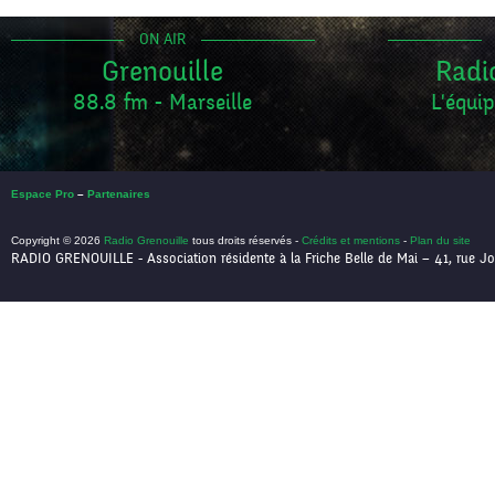
ON AIR
Grenouille
Radi
88.8 fm - Marseille
L'équip
Espace Pro
–
Partenaires
Copyright © 2026
Radio Grenouille
tous droits réservés -
Crédits et mentions
-
Plan du site
RADIO GRENOUILLE - Association résidente à la Friche Belle de Mai – 41, rue Jo