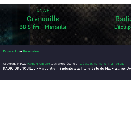
ON AIR
Grenouille
Radi
88.8 fm - Marseille
L'équip
Espace Pro
–
Partenaires
Copyright © 2026
Radio Grenouille
tous droits réservés -
Crédits et mentions
-
Plan du site
RADIO GRENOUILLE - Association résidente à la Friche Belle de Mai – 41, rue Jo