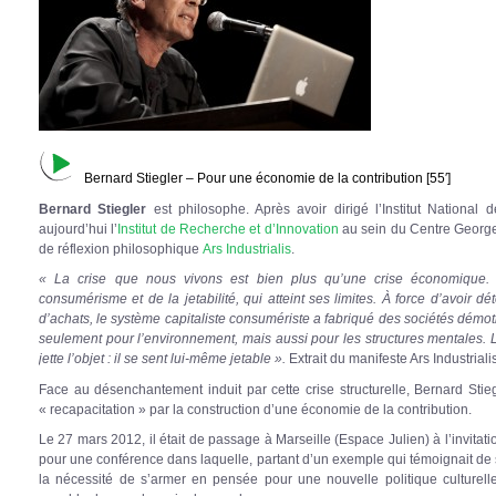
Bernard Stiegler – Pour une économie de la contribution [55′]
Bernard Stiegler
est philosophe. Après avoir dirigé l’Institut National 
aujourd’hui l’
Institut de Recherche et d’Innovation
au sein du Centre Georges
de réflexion philosophique
Ars Industrialis
.
« La crise que nous vivons est bien plus qu’une crise économique. 
consumérisme et de la jetabilité, qui atteint ses limites. À force d’avoir dé
d’achats, le système capitaliste consumériste a fabriqué des sociétés démoti
seulement pour l’environnement, mais aussi pour les structures mentales. La j
jette l’objet : il se sent lui-même jetable ».
Extrait du manifeste Ars Industriali
Face au désenchantement induit par cette crise structurelle, Bernard Stieg
« recapacitation » par la construction d’une économie de la contribution.
Le 27 mars 2012, il était de passage à Marseille (Espace Julien) à l’invitat
pour une conférence dans laquelle, partant d’un exemple qui témoignait de s
la nécessité de s’armer en pensée pour une nouvelle politique culturelle, 