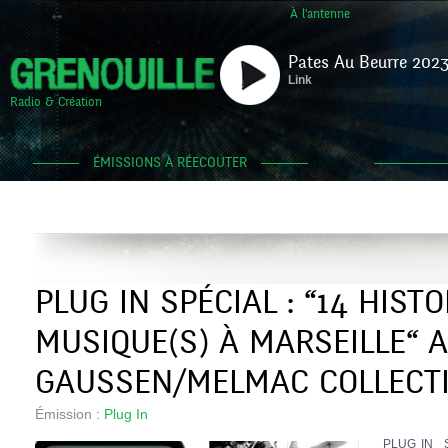
À l'antenne
Pates Au Beurre 2023
Link
Radio & Création
ÉMISSIONS À RÉECOUTER
PLUG IN SPÉCIAL : “14 HISTO
MUSIQUE(S) À MARSEILLE“ 
GAUSSEN/MELMAC COLLECTI
Émission :
Plug In
PLUG IN Sp