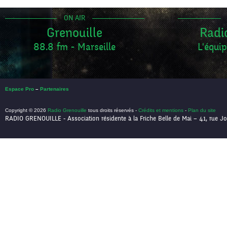
ON AIR
Grenouille
Radi
88.8 fm - Marseille
L'équip
Espace Pro
–
Partenaires
Copyright © 2026
Radio Grenouille
tous droits réservés -
Crédits et mentions
-
Plan du site
RADIO GRENOUILLE - Association résidente à la Friche Belle de Mai – 41, rue Jo