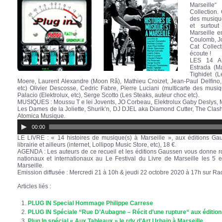
Marseill
Collection.
des musique
et surtou
Marseille e
Coulomb, Jo
Cat Collect
écoute !
LES 14 AU
Estrada (M
Tighidet (
Moere, Laurent Alexandre (Moon Râ), Mathieu Croizet, Jean-Paul Delfino
etc) Olivier Descosse, Cedric Fabre, Pierre Luciani (multicarte des musiqu
Palacio (Elektrolux, etc), Serge Scotto (Les Steaks, auteur choc etc).
MUSIQUES : Moussu T e lei Jovents, JO Corbeau, Elektrolux Gaby Deslys, M
Les Dames de la Joliette, Shurik’n, DJ DJEL aka Diamond Cutter, The Clash
Atomica Musique.
Lecteur
00:00
audio
LE LIVRE : « 14 histoires de musique(s) à Marseille », aux éditions Ga
librairie et ailleurs (internet, Lollipop Music Store, etc), 18 €.
AGENDA : Les auteurs de ce recueil et les éditions Gaussen vous donne 
nationaux et internationaux au Le Festival du Livre de Marseille les 
Marseille.
Emission diffusée : Mercredi 21 à 10h & jeudi 22 octobre 2020 à 17h sur Ra
Articles liés :
PLUG IN Special Hommage Philippe Carrese
PLUG IN Spéciale “Rue D’Aubagne – Récit d’une rupture“ aux éditi
Plug In spécial « Aux Tableaux » le rdv d’Art Urbain à Marseille