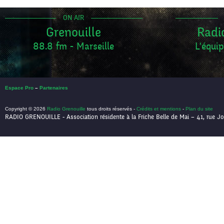
ON AIR
Grenouille
Radi
88.8 fm - Marseille
L'équip
Espace Pro
–
Partenaires
Copyright © 2026
Radio Grenouille
tous droits réservés -
Crédits et mentions
-
Plan du site
RADIO GRENOUILLE - Association résidente à la Friche Belle de Mai – 41, rue Jo