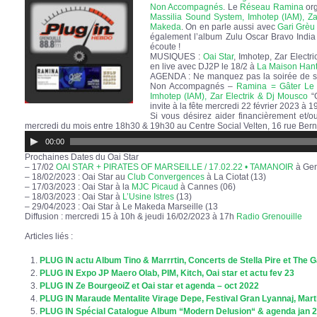
Non Accompagnés
. Le
Réseau Ramina
or
Massilia Sound System, Imhotep (IAM), Za
Makeda
. On en parle aussi avec
Gari Grèu
également l’album Zulu Oscar Bravo Indi
écoute !
MUSIQUES :
Oai Star
, Imhotep, Zar Electri
en live avec DJ2P le 18/2 à
La Maison Hanté
AGENDA : Ne manquez pas la soirée de so
Non Accompagnés –
Ramina = Gâter Le 
Imhotep (IAM), Zar Electrik & Dj Mousco
“G
invite à la fête mercredi 22 février 2023 à
Si vous désirez aider financièrement et/
mercredi du mois entre 18h30 & 19h30 au Centre Social Velten, 16 rue Ber
Lecteur
00:00
audio
Prochaines Dates du Oai Star
– 17/02
OAI STAR + PIRATES OF MARSEILLE / 17.02.22 • TAMANOIR
à Gen
– 18/02/2023 : Oai Star au
Club Convergences
à La Ciotat (13)
– 17/03/2023 : Oai Star à la
MJC Picaud
à Cannes (06)
– 18/03/2023 : Oai Star à
L’Usine Istres
(13)
– 29/04/2023 : Oai Star à Le Makeda Marseille (13
Diffusion : mercredi 15 à 10h & jeudi 16/02/2023 à 17h
Radio Grenouille
Articles liés :
PLUG IN actu Album Tino & Marrrtin, Concerts de Stella Pire et The
PLUG IN Expo JP Maero Olab, PIM, Kitch, Oai star et actu fev 23
PLUG IN Ze BourgeoiZ et Oai star et agenda – oct 2022
PLUG IN Maraude Mentalite Virage Depe, Festival Gran Lyannaj, Mart
PLUG IN Spécial Catalogue Album “Modern Delusion“ & agenda jan 