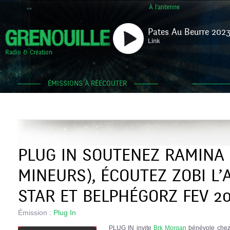
À l'antenne
Pates Au Beurre 2023
Link
Radio & Création
ÉMISSIONS À RÉECOUTER
PLUG IN SOUTENEZ RAMINA 
MINEURS), ÉCOUTEZ ZOBI L’
STAR ET BELPHÉGORZ FEV 2
Émission :
Plug In
PLUG IN invite
Brk Morgan
bénévole che