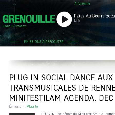
À l'antenne
Pates Au Beurre 2023
Link
Radio & Création
ÉMISSIONS À RÉECOUTER
PLUG IN SOCIAL DANCE AUX
TRANSMUSICALES DE RENNE
MINIFESTILAM AGENDA. DEC
Émission :
Plug In
PLUG IN Top départ du MiniFestiLAM ! 3 journées