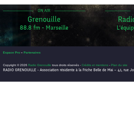
ON AIR
Grenouille
Radi
88.8 fm - Marseille
L'équip
Espace Pro
–
Partenaires
Copyright © 2026
Radio Grenouille
tous droits réservés -
Crédits et mentions
-
Plan du site
RADIO GRENOUILLE - Association résidente à la Friche Belle de Mai – 41, rue Jo