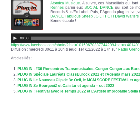
Atomica Musique
. A suivre, ces Marseillais qui fo
Rennes
parmi eux
SOCIAL DANCE
qui sort ce m
Records & In/Ex Label. Puis, l’ Agenda plug in live
DANCE
Fabulous Sheep
,
G L I T C H
David Walters
Bonne écoute !
Lecteur
audio
00:00
https://www.facebook.com/photo/?fbid=10159670337744209&set=a.4014
Diffusion : mercredi 30/11 à 10h & jeudi 1er /12/2022 à 17h sur
Radio Grenou
Articles liés :
PLUG IN : #36 Rencontres Transmusicales, Conger Conger aux Bars
PLUG IN Spéciale Lauréats ClassEurock 2022 et l’Agenda mars 202
PLUG IN Le Nouveau Clip de 3e Oeil, le MCM SCORE FESTIVAL et age
PLUG IN Ze BourgeoiZ et Oai star et agenda – oct 2022
PLUG IN : Festival avec le Temps 2022 et L’Artiste improbable Stella