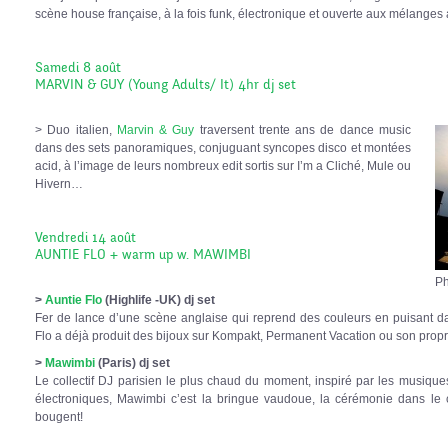
scène house française, à la fois funk, électronique et ouverte aux mélanges
Samedi 8 août
MARVIN & GUY (Young Adults/ It) 4hr dj set
> Duo italien,
Marvin & Guy
traversent trente ans de dance music
dans des sets panoramiques, conjuguant syncopes disco et montées
acid, à l’image de leurs nombreux edit sortis sur I’m a Cliché, Mule ou
Hivern…
Vendredi 14 août
AUNTIE FLO + warm up w. MAWIMBI
Ph
>
Auntie Flo
(Highlife -UK) dj set
Fer de lance d’une scène anglaise qui reprend des couleurs en puisant dan
Flo a déjà produit des bijoux sur Kompakt, Permanent Vacation ou son propr
>
Mawimbi
(Paris) dj set
Le collectif DJ parisien le plus chaud du moment, inspiré par les musiques
électroniques, Mawimbi c’est la bringue vaudoue, la cérémonie dans le c
bougent!