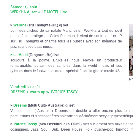
Samedi 15 août
WERKHA dj set + LE MOTEL Live
>
Werkha
(Tru Thoughts-UK) dj set
Loin des clichés de sa natale Manchester, Werkha a tout du petit
prince funk: protégé de Gilles Peterson, il vient de sortir son 1er LP
sur Tru Thoughts et charme tous les publics avec son mélange de
jazz soul et de bass music.
> Le Motel
(Tangram- Be) live
Toujours à la pointe, Bruxelles nous envoie un producteur
remarquable, puisant des samples dans la world music et ses
rythmes dans le footwork et autres spécialités de la ghetto music US.
Ph
Vendredi 21 août
DREEMS + warm up w. PATRICE TASSY
>
Dreems
(Multi Culti- Australie) dj set
Venu de loin (l’Australie) Dreems est décidé à aller encore plus loin
percussions et d’atmosphères balearic est décidément sexy et psychédéli
>
Patrice Tassy
(aka Occult69 aka OC69)
met sur orbeat ses mixes et se
cosmiques, Jazz, Soul, Dub, Deep House, Folk pysché-pop, hip-hop muta