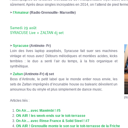
sûrement. Après deux singles incroyables en 2014, on l’attend de pied ferm
>
l’Amateur
(Radio Grenouille- Marseille)
Samedi 29 août
SYRACUSE Live + ZALTAN dj set
>
Syracuse
(Antinote- Fr)
Loin des lives laptop aseptisés, Syracuse fait suer ses machines
vintage et nous avec! Détours mélodiques et montées acides, kicks
terribles : le duo a senti l’air du temps, à la fois organique et
synthétique.
>
Zaltan
(Antinote-Fr) dj set
Boss d’Antinote, le petit label que le monde entier nous envie, les
sets de Zaltan imprégnés d’incunable house ou balearic dévoilent un
amoureux fou du vinyle et plus simplement de dance music.
Ph
Articles liés :
On Air… avec Mawimbi ! #5
ON AIR ! les week-ends sur le toit-terrasse
On Air… avec Rinse France & Solid Steel ! #7
ON AIR ! Grenouille monte le son sur le toit-terrasse de la Friche