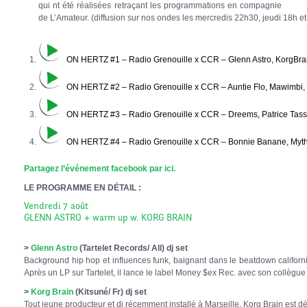
qui nt été réalisées retraçant les programmations en compagnie
de L’Amateur. (diffusion sur nos ondes les mercredis 22h30, jeudi 18h e
ON HERTZ #1 – Radio Grenouille x CCR – Glenn Astro, KorgBra
ON HERTZ #2 – Radio Grenouille x CCR – Auntie Flo, Mawimbi,
ON HERTZ #3 – Radio Grenouille x CCR – Dreems, Patrice Tassy,
ON HERTZ #4 – Radio Grenouille x CCR – Bonnie Banane, Myth 
Partagez l’événement facebook par ici.
LE PROGRAMME EN DÉTAIL :
Vendredi 7 août
GLENN ASTRO + warm up w. KORG BRAIN
>
Glenn Astro
(Tartelet Records/ All) dj set
Background hip hop et influences funk, baignant dans le beatdown californie
Après un LP sur Tartelet, il lance le label Money $ex Rec. avec son collègue
>
Korg Brain
(Kitsuné/ Fr) dj set
Tout jeune producteur et dj récemment installé à Marseille, Korg Brain est d