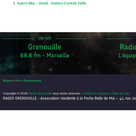
Apero-Mix – Invité : Isidoro Corkidi Yaffe
ON AIR
Grenouille
Radi
88.8 fm - Marseille
L'équip
Espace Pro
–
Partenaires
Copyright © 2026
Radio Grenouille
tous droits réservés -
Crédits et mentions
-
Plan du site
RADIO GRENOUILLE - Association résidente à la Friche Belle de Mai – 41, rue Jo