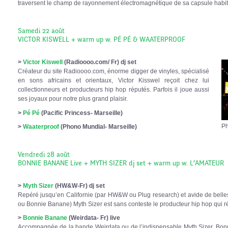
traversent le champ de rayonnement électromagnétique de sa capsule habit
Samedi 22 août
VICTOR KISWELL + warm up w. PÉ PÉ & WAATERPROOF
>
Victor Kiswell
(Radioooo.com/ Fr) dj set
Créateur du site Radioooo.com, énorme digger de vinyles, spécialisé
en sons africains et orientaux, Victor Kisswel reçoit chez lui
collectionneurs et producteurs hip hop réputés. Parfois il joue aussi
ses joyaux pour notre plus grand plaisir.
>
Pé Pé
(Pacific Princess- Marseille)
Ph
>
Waaterproof
(Phono Mundial- Marseille)
Vendredi 28 août
BONNIE BANANE Live + MYTH SIZER dj set + warm up w. L’AMATEUR
>
Myth Sizer
(HW&W-Fr) dj set
Repéré jusqu’en Californie (par HW&W ou Plug research) et avide de belle
ou Bonnie Banane) Myth Sizer est sans conteste le producteur hip hop qui r
>
Bonnie Banane
(Weirdata- Fr) live
Accompagnée de la bande Weirdata ou de l’indispensable Myth Sizer, Bon