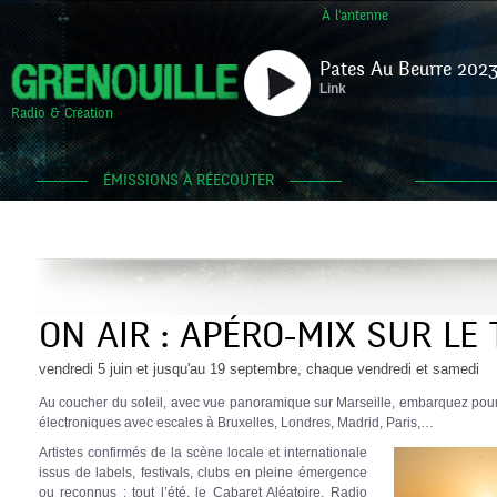
À l'antenne
Pates Au Beurre 2023
Link
Radio & Création
ÉMISSIONS À RÉECOUTER
ON AIR : APÉRO-MIX SUR LE
vendredi 5 juin et jusqu'au 19 septembre, chaque vendredi et samedi
Au coucher du soleil, avec vue panoramique sur Marseille, embarquez pou
électroniques avec escales à Bruxelles, Londres, Madrid, Paris,…
Artistes confirmés de la scène locale et internationale
issus de labels, festivals, clubs en pleine émergence
ou reconnus : tout l’été, le Cabaret Aléatoire, Radio