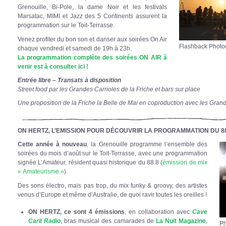
Grenouille, Bi-Pole, la dame Noir et les festivals
Marsatac, MIMI et Jazz des 5 Continents assurent la
programmation sur le Toit-Terrasse.
Venez profiter du bon son et danser aux soirées On Air
Flashback Photo
chaque vendredi et samedi de 19h à 23h.
La programmation complète des soirées ON AIR à
venir est à consulter ici !
Entrée libre – Transats à disposition
Street food par les Grandes Carrioles de la Friche et bars sur place
Une proposition de la Friche la Belle de Mai en coproduction avec les Grand
ON HERTZ, L’EMISSION POUR DÉCOUVRIR LA PROGRAMMATION DU 88
Cette année à nouveau
, la Grenouille programme l’ensemble des
soirées du mois d’août sur le Toit-Terrasse, avec une programmation
signée L’Amateur, résident quasi historique du 88.8 (
émission de mix
« Amateurisme »
).
Des sons électro, mais pas trop, du mix funky & groovy, des artistes
venus d’Europe et même d’Australie, de quoi ravir toutes les oreilles !
ON HERTZ, ce sont 4 émissions
, en collaboration avec
Cave
Carli Radio
, bras musical des camarades de
La Nuit Magazine
,
Ph