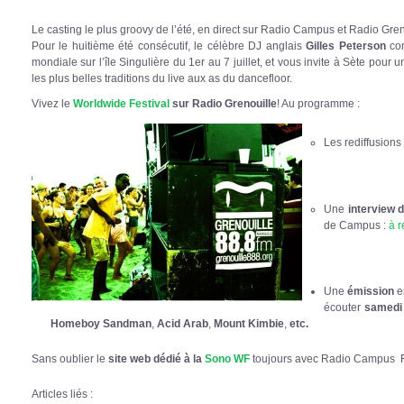
Le casting le plus groovy de l’été, en direct sur Radio Campus et Radio Gren
Pour le huitième été consécutif, le célèbre DJ anglais
Gilles Peterson
con
mondiale sur l’île Singulière du 1er au 7 juillet, et vous invite à Sète pour
les plus belles traditions du live aux as du dancefloor.
Vivez le
Worldwide Festival
sur Radio Grenouille
! Au programme :
Les rediffusions 
Une
interview 
de Campus :
à r
Une
émission
e
écouter
samedi 
Homeboy Sandman
,
Acid Arab
,
Mount Kimbie
,
etc.
Sans oublier le
site web dédié à la
Sono WF
toujours avec Radio Campus 
Articles liés :