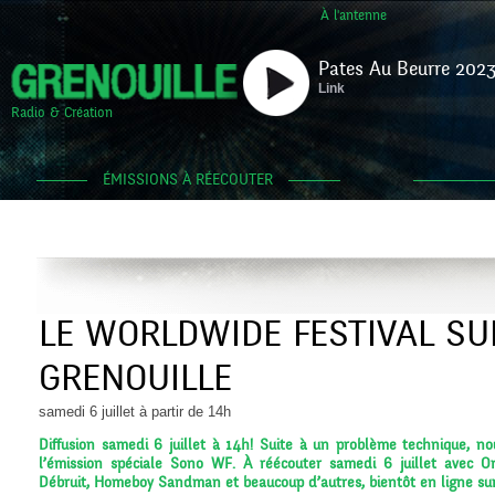
À l'antenne
Pates Au Beurre 2023
Link
Radio & Création
ÉMISSIONS À RÉECOUTER
LE WORLDWIDE FESTIVAL SU
GRENOUILLE
samedi 6 juillet à partir de 14h
Diffusion samedi 6 juillet à 14h! Suite à un problème technique, no
l’émission spéciale Sono WF. À réécouter samedi 6 juillet avec O
Débruit, Homeboy Sandman et beaucoup d’autres, bientôt en ligne sur