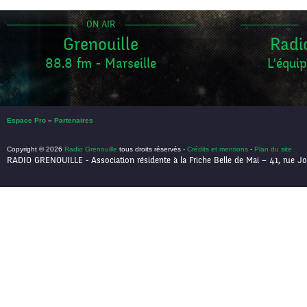
ON AIR
Grenouille
Radi
88.8 fm - Marseille
L'équip
Espace Pro
–
Partenaires
Copyright © 2026
Radio Grenouille
tous droits réservés -
Crédits et mentions
-
Plan du site
RADIO GRENOUILLE - Association résidente à la Friche Belle de Mai – 41, rue Jo