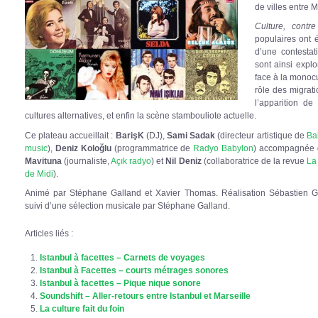
de villes entre M
Culture, contre
populaires ont 
d’une contestat
sont ainsi explor
face à la monoc
rôle des migra
l’apparition d
cultures alternatives, et enfin la scène stambouliote actuelle.
Ce plateau accueillait :
BarişK
(DJ),
Sami Sadak
(directeur artistique de
Ba
music
),
Deniz Koloğlu
(programmatrice de
Radyo Babylon
) accompagnée 
Mavituna
(journaliste,
Açık radyo
) et
Nil Deniz
(collaboratrice de la revue
La
de Midi
).
Animé par Stéphane Galland et Xavier Thomas. Réalisation Sébastien Gel
suivi d’une sélection musicale par Stéphane Galland.
Articles liés :
Istanbul à facettes – Carnets de voyages
Istanbul à Facettes – courts métrages sonores
Istanbul à facettes – Pique nique sonore
Soundshift – Aller-retours entre Istanbul et Marseille
La culture fait du foin