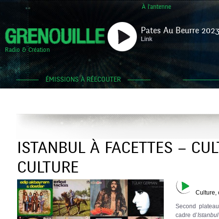
À l'antenne
Pates Au Beurre 2023
Link
Radio & Création
ÉMISSIONS À RÉECOUTER
ISTANBUL À FACETTES – CU
CULTURE
Culture, 
Second plateau
cadre d’
Istanbul