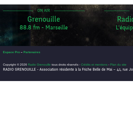
ON AIR
Grenouille
Radi
88.8 fm - Marseille
L'équip
Espace Pro
–
Partenaires
Copyright © 2026
Radio Grenouille
tous droits réservés -
Crédits et mentions
-
Plan du site
RADIO GRENOUILLE - Association résidente à la Friche Belle de Mai – 41, rue Jo