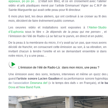
appeaux, po po po…
(c’était son titre), et ce en croisement avec l’atelier
vidéo et arts plastiques mené par l’artiste Emmanuel Vigier au C.M.P de
Sainte-Marguerite qui avait cette peau pour fil directeur.
6 mois plus tard, les deux ateliers, qui ont continué à se croiser au fil des
mois, décident de faire événement public commun.
Les oeuvres vidéo et installations sont exposées à l’
Atelier-Studio
d’Euphonia
sous le titre «
Je dépends de la peau qui me pense
« , et
l’émission de l’été de Radio-Là se fait sur le parvis, en direct et en public.
De la peau à la membrane du micro, il n’y avait qu’un pas, que nous avons
décidé de franchir, en consacrant cette émission au son, à sa vibration, en
invitant chacun à tendre l’oreille et en se demandant ensemble si dans
notre micro, il y a une peau…
L’émission de l’été de Radio-Là : dans mon micro, une peau ?
Une émission avec des sons, lectures, interviews et même un quizz des pa
guest
l’artiste sonore Lucien Gaudion
et sa performance sonore hypnotiq
de l’association
Dewrana def
(« le temps des dafs » en Français), et
le b
Doxa
et
New Band Funk
.