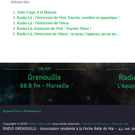
Articles liés :
John Cage, à la Maison
Radio-Là : l’émission de l’été, fraiche, ventilée et aquatique !
Radio-Là : l’émission de l’hiver
Radio-Là, émission de l’été : Soyons Flous !
Radio-Là, l’émission de l’hiver : la peau, l’appeau, po po po…
ON AIR
Grenouille
Radi
88.8 fm - Marseille
L'équip
Espace Pro
–
Partenaires
Copyright © 2026
Radio Grenouille
tous droits réservés -
Crédits et mentions
-
Plan du site
RADIO GRENOUILLE - Association résidente à la Friche Belle de Mai – 41, rue Jo