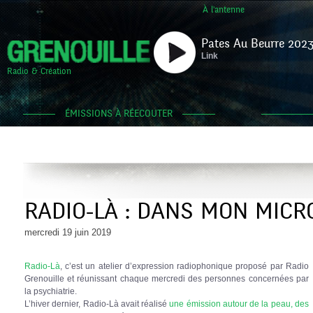
À l'antenne
Pates Au Beurre 2023
Link
Radio & Création
ÉMISSIONS À RÉECOUTER
RADIO-LÀ : DANS MON MICRO
mercredi 19 juin 2019
Radio-Là
, c’est un atelier d’expression radiophonique proposé par Radio
Grenouille et réunissant chaque mercredi des personnes concernées par
la psychiatrie.
L’hiver dernier, Radio-Là avait réalisé
une émission autour de la peau, des