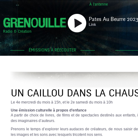
À l'antenne
Pates Au Beurre 2023
Link
Radio & Création
ÉMISSIONS À RÉECOUTER
UN CAILLOU DANS LA CHAU
Le 4e mercredi du mois à 15h, et le 2e samedi du mois à 10h
Une émission culturelle à propos d’enfance
A partir de choix de livres, de films et de spectacles destinés aux enfants, i
des imaginaires d’auteurs.
Prenons le temps d’explorer leurs audaces de créateurs, de nous saisir de le
les images et les sons avec lesquels tricotent nos sens.