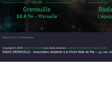
ON AIR
Grenouille
Radi
88.8 fm - Marseille
L'équip
Espace Pro
–
Partenaires
Copyright © 2026
Radio Grenouille
tous droits réservés -
Crédits et mentions
-
Plan du site
RADIO GRENOUILLE - Association résidente à la Friche Belle de Mai – 41, rue Jo