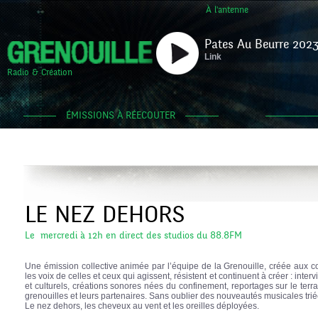
À l'antenne
Pates Au Beurre 2023
Link
Radio & Création
ÉMISSIONS À RÉECOUTER
LE NEZ DEHORS
Le mercredi à 12h en direct des studios du 88.8FM
Une émission collective animée par l’équipe de la Grenouille, créée aux co
les voix de celles et ceux qui agissent, résistent et continuent à créer : interv
et culturels, créations sonores nées du confinement, reportages sur le ter
grenouilles et leurs partenaires. Sans oublier des nouveautés musicales triée
Le nez dehors, les cheveux au vent et les oreilles déployées.