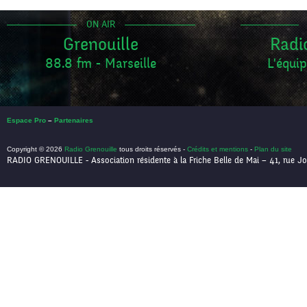
ON AIR
Grenouille
Radi
88.8 fm - Marseille
L'équip
Espace Pro
–
Partenaires
Copyright © 2026
Radio Grenouille
tous droits réservés -
Crédits et mentions
-
Plan du site
RADIO GRENOUILLE - Association résidente à la Friche Belle de Mai – 41, rue Jo