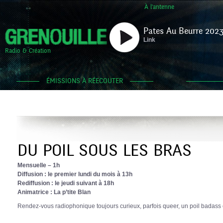
À l'antenne
Pates Au Beurre 2023
Link
Radio & Création
ÉMISSIONS À RÉECOUTER
DU POIL SOUS LES BRAS
Mensuelle – 1h
Diffusion : le premier lundi du mois à 13h
Rediffusion : le jeudi suivant à 18h
Animatrice : La p’tite Blan
Rendez-vous radiophonique toujours curieux, parfois queer, un poil badass e