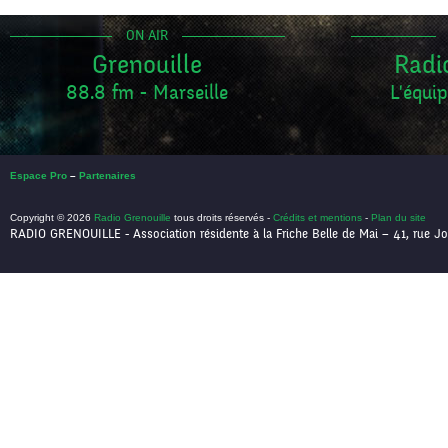
ON AIR
Grenouille
Radi
88.8 fm - Marseille
L'équip
Espace Pro
–
Partenaires
Copyright © 2026
Radio Grenouille
tous droits réservés -
Crédits et mentions
-
Plan du site
RADIO GRENOUILLE - Association résidente à la Friche Belle de Mai – 41, rue Jo