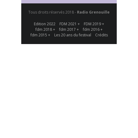
Tous droits réservés 2018 -
Radio Grenouille
Edition 2022
FDM 2021 +
FDM 2019 +
fdm 2018 +
fdm 2017 +
fdm 2016 +
fdm 2015 +
Les 20 ans du festival
Crédits