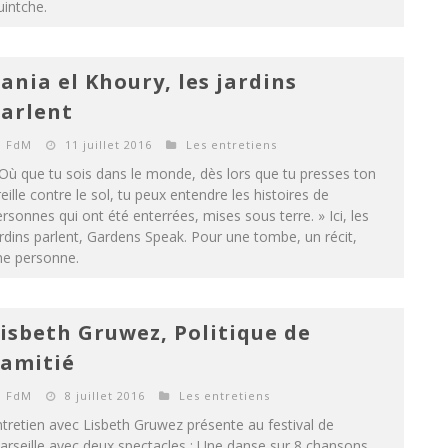
intche.
ania el Khoury, les jardins
arlent
FdM
11 juillet 2016
Les entretiens
Où que tu sois dans le monde, dès lors que tu presses ton
eille contre le sol, tu peux entendre les histoires de
rsonnes qui ont été enterrées, mises sous terre. » Ici, les
rdins parlent, Gardens Speak. Pour une tombe, un récit,
ne personne.
isbeth Gruwez, Politique de
’amitié
FdM
8 juillet 2016
Les entretiens
tretien avec Lisbeth Gruwez présente au festival de
rseille avec deux spectacles : Une danse sur 8 chansons