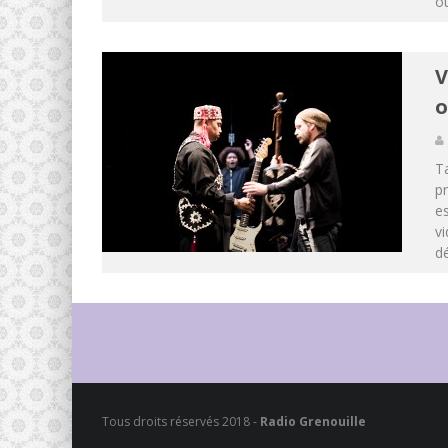
où
V
o
Ta
pr
es
vi
dé
Tous droits réservés 2018 -
Radio Grenouille