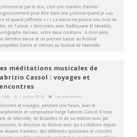
commencer par le dos, c’est une manière d’arriver
ogressivement pour être dans une justesse quand je suis
ce et quand j’affronte » / « La danse ne pourra rien, tout de
ite, en Tunisie. » Rencontre avec Radhouane El Meddeb,
orégraphe danseur, entre deux créations : À mon père,
e dernière danse et un premier baiser au festival
ntpellier Danse et Heroes au festival de Marseille.
es méditations musicales de
abrizio Cassol : voyages et
encontres
FdM
1 juillet 2016
Les entretiens
encontre et voyages, pendant une heure, avec le
xophoniste et compositeur belge Fabrizio Cassol. Il nous
rle de Marseille, de Bruxelles et de sa relation avec Jan
ossens, le directeur du festival avec qui il collabore depuis
e dizaine d'années, des différents spectacles et concerts