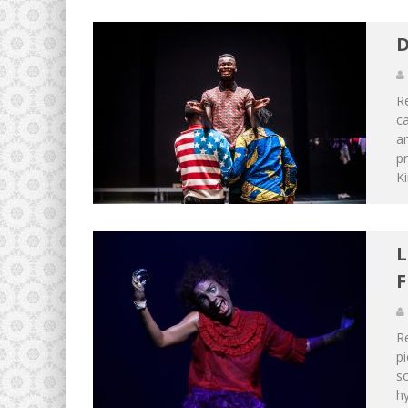
D
R
ca
ar
pr
Ki
L
F
R
p
so
hy