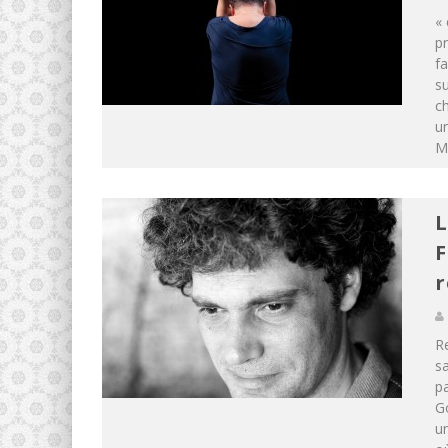
« 
pr
fa
su
ch
un
Mo
L
F
r
R
sa
pa
Go
un