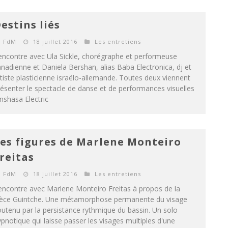
estins liés
FdM
18 juillet 2016
Les entretiens
encontre avec Ula Sickle, chorégraphe et performeuse
nadienne et Daniela Bershan, alias Baba Electronica, dj et
tiste plasticienne israëlo-allemande. Toutes deux viennent
ésenter le spectacle de danse et de performances visuelles
nshasa Electric
es figures de Marlene Monteiro
reitas
FdM
18 juillet 2016
Les entretiens
encontre avec Marlene Monteiro Freitas à propos de la
ièce Guintche. Une métamorphose permanente du visage
utenu par la persistance rythmique du bassin. Un solo
pnotique qui laisse passer les visages multiples d'une