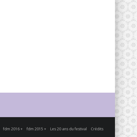
fdm 2016 +
fdm 2015 +
Les 20 ans du festival
Crédits