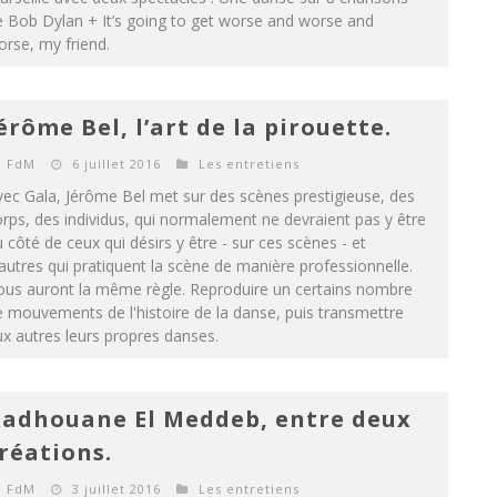
 Bob Dylan + It’s going to get worse and worse and
rse, my friend.
érôme Bel, l’art de la pirouette.
FdM
6 juillet 2016
Les entretiens
ec Gala, Jérôme Bel met sur des scènes prestigieuse, des
rps, des individus, qui normalement ne devraient pas y être
 côté de ceux qui désirs y être - sur ces scènes - et
autres qui pratiquent la scène de manière professionnelle.
ous auront la même règle. Reproduire un certains nombre
 mouvements de l'histoire de la danse, puis transmettre
x autres leurs propres danses.
adhouane El Meddeb, entre deux
réations.
FdM
3 juillet 2016
Les entretiens