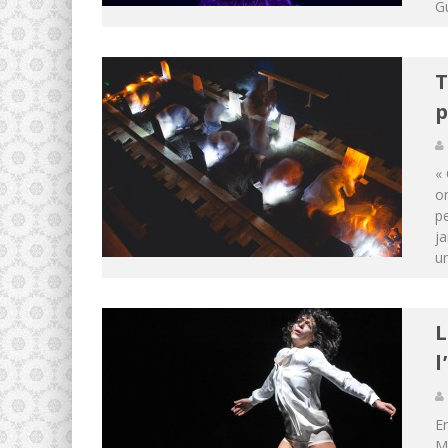
Gu
T
p
« 
or
pe
ja
u
L
l
En
Ma