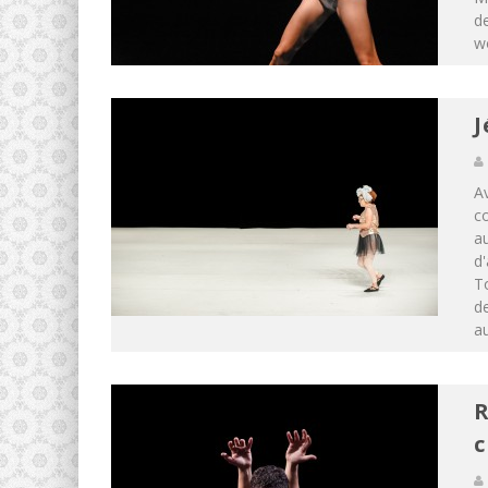
de
wo
J
Av
co
au
d'
T
de
au
R
c