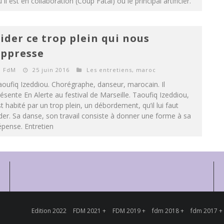
 il est en collaboration (Coup Fatal) ou le principal artificier.
ider ce trop plein qui nous
ppresse
FdM
25 juin 2016
Les entretiens
,
maroc
oufiq Izeddiou. Chorégraphe, danseur, marocain. Il
ésente En Alerte au festival de Marseille. Taoufiq Izeddiou,
t habité par un trop plein, un débordement, qu’il lui faut
der. Sa danse, son travail consiste à donner une forme à sa
pense. Entretien
Edition 2022
FDM 2021 +
FDM 2019 +
fdm 2018 +
fdm 2017 +