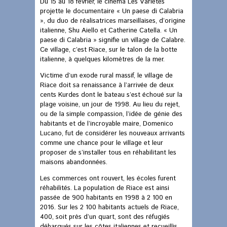
Du 15 au 18 février, le cinéma Les Variétés
projette le documentaire « Un paese di Calabria
», du duo de réalisatrices marseillaises, d’origine
italienne, Shu Aiello et Catherine Catella. « Un
paese di Calabria » signifie un village de Calabre.
Ce village, c’est Riace, sur le talon de la botte
italienne, à quelques kilomètres de la mer.
Victime d’un exode rural massif, le village de
Riace doit sa renaissance à l’arrivée de deux
cents Kurdes dont le bateau s’est échoué sur la
plage voisine, un jour de 1998. Au lieu du rejet,
ou de la simple compassion, l’idée de génie des
habitants et de l’incroyable maire, Domenico
Lucano, fut de considérer les nouveaux arrivants
comme une chance pour le village et leur
proposer de s’installer tous en réhabilitant les
maisons abandonnées.
Les commerces ont rouvert, les écoles furent
réhabilités. La population de Riace est ainsi
passée de 900 habitants en 1998 à 2 100 en
2016. Sur les 2 100 habitants actuels de Riace,
400, soit près d’un quart, sont des réfugiés
débarqués sur les côtes italiennes et recueillis