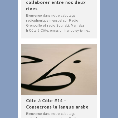
collaborer entre nos deux
rives
Bienvenue dans notre cabotage
radiophonique mensuel sur Radio
Grenouille et radio SouriaLi. Marhaba
fi Côte à Côte, émission franco-syrienne...
Côte à Côte #14 –
Consacrons la langue arabe
Bienvenue dans notre cabotage