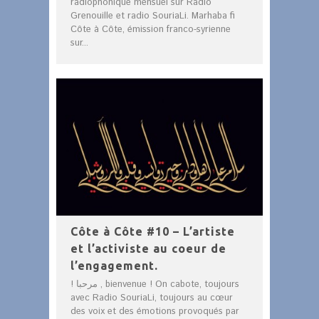
radiophonique mensuel sur Radio
Grenouille et radio SouriaLi. Marhaba fi
Côte à Côte, émission franco-syrienne
sur...
Côte à Côte #10 – L’artiste
et l’activiste au coeur de
l’engagement.
! مرحبا , bienvenue ! On cabote, toujours
avec Radio SouriaLi, toujours au cœur
des voix et des émotions provoqués par