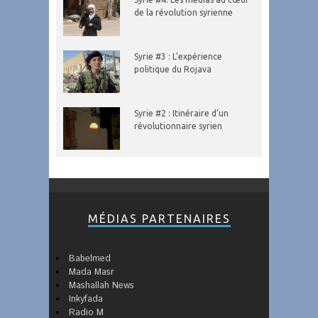
de la révolution syrienne
Syrie #3 : L’expérience
politique du Rojava
Syrie #2 : Itinéraire d’un
révolutionnaire syrien
MÉDIAS PARTENAIRES
Babelmed
Mada Masr
Mashallah News
Inkyfada
Radio M