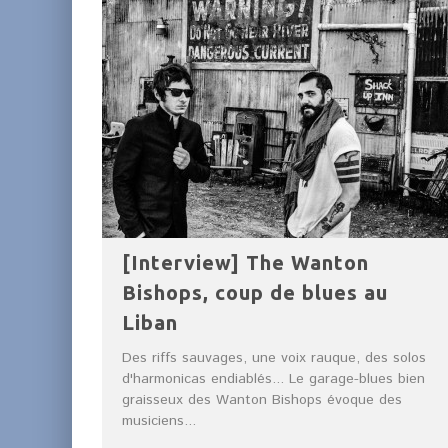
[Interview] The Wanton
Bishops, coup de blues au
Liban
Des riffs sauvages, une voix rauque, des solos
d'harmonicas endiablés... Le garage-blues bien
graisseux des Wanton Bishops évoque des
musiciens...