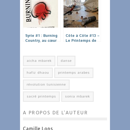
Syrie #1 : Burning
Côte à Côte #13 –
Country, au cœur
Le Printemps de
de la révolution
la jeunesse…
syrienne
aicha mbarek
danse
hafiz dhaou
printemps arabes
révolution tunisienne
sacré printemps
sonia mbarek
A PROPOS DE L'AUTEUR
Camille Lons