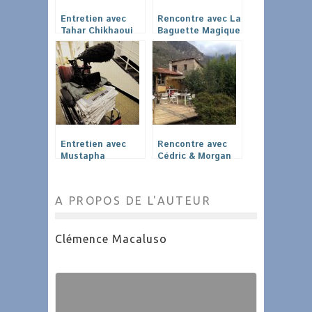
Entretien avec
Rencontre avec La
Tahar Chikhaoui
Baguette Magique
pour les 3e
Rencontres des
Cinémas Arabes
Entretien avec
Rencontre avec
Mustapha
Cédric & Morgan
Benfodil.
Herrou
Tempérer
l’arbitraire.
A PROPOS DE L'AUTEUR
Clémence Macaluso