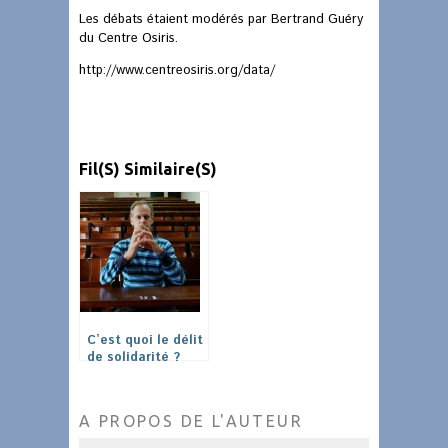
Les débats étaient modérés par Bertrand Guéry
du Centre Osiris.
http://www.centreosiris.org/data/
Fil(s) Similaire(s)
C’est quoi le délit
de solidarité ?
Entretien avec
Pierre-Alain
Mannoni et Sarah
A PROPOS DE L'AUTEUR
Sajn