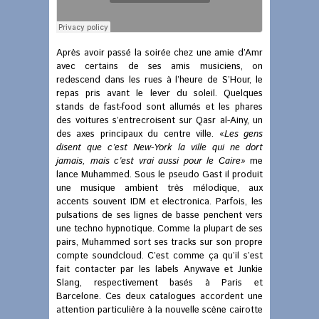
Après avoir passé la soirée chez une amie d’Amr
avec certains de ses amis musiciens, on
redescend dans les rues à l’heure de S’Hour, le
repas pris avant le lever du soleil. Quelques
stands de fast-food sont allumés et les phares
des voitures s’entrecroisent sur Qasr al-Ainy, un
des axes principaux du centre ville. «
Les gens
disent que c’est New-York la ville qui ne dort
jamais, mais c’est vrai aussi pour le Caire»
me
lance Muhammed. Sous le pseudo Gast il produit
une musique ambient très mélodique, aux
accents souvent IDM et electronica. Parfois, les
pulsations de ses lignes de basse penchent vers
une techno hypnotique. Comme la plupart de ses
pairs, Muhammed sort ses tracks sur son propre
compte soundcloud. C’est comme ça qu’il s’est
fait contacter par les labels Anywave et Junkie
Slang, respectivement basés à Paris et
Barcelone. Ces deux catalogues accordent une
attention particulière à la nouvelle scène cairotte