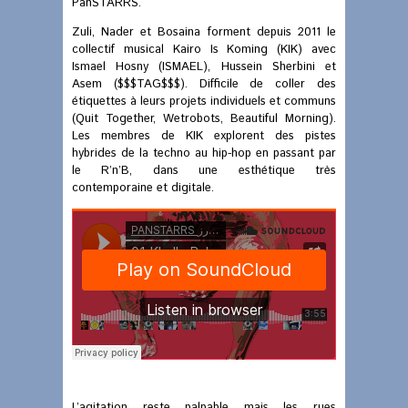
PanSTARRS.
Zuli, Nader et Bosaina forment depuis 2011 le
collectif musical Kairo Is Koming (KIK) avec
Ismael Hosny (ISMAEL), Hussein Sherbini et
Asem ($$$TAG$$$). Difficile de coller des
étiquettes à leurs projets individuels et communs
(Quit Together, Wetrobots, Beautiful Morning).
Les membres de KIK explorent des pistes
hybrides de la techno au hip-hop en passant par
le R’n’B, dans une esthétique très
contemporaine et digitale.
L’agitation reste palpable mais les rues