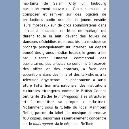
habitants de Salam City, un faubourg
particulièrement pauvre du Caire, s’amusent à
composer et remixer sur des logiciels de
productions audio craqués. Ils jouent ensuite
leurs morceaux sur de gros soundsystems dans
la rue à l’occasion de fêtes de mariage qui
durent toute la nuit, devant des foules de
danseurs désinhibés et surexcités. La musique se
propage principalement sur internet. Au départ
boudé des grands médias locaux, le genre a fini
par susciter l’intérêt commercial des
publicitaires. Les artistes se sont mis à recevoir
des offres et des contrats, à faire des
apparitions dans des films et des talk-shows à la
télévision égyptienne. Le phénomène a aussi
attiré l’attention internationale, des institutions
culturelles étrangères comme le British Council
ont tenté d’aider le
mahraganat
à se structurer
et à monétiser sa propre « industrie».
Notamment sous la tutelle du local Mahmoud
Refat, patron du label de musique alternative
100 copies, désormais essentiellement concentré
sur le
mahraganat
via le néo label ReTune.