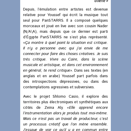
aliéné »
Depuis, l’émulation entre artistes est devenue
relative pour Youssef qui écrit la musique tout
seul pour PanSTARRS. Il a composé quelques
morceaux et joué en live avec son cousin Nader
(N/A\A), mais depuis que ce dernier est parti
d’Égypte PanSTARRS ne s’est plus représenté.
«
Ça montre à quel point la situation est critique.
Il n’y a personne avec qui j’ai envie de me
connecter pour faire des choses créatives. Je suis
très critique. Vivre au Caire, dans la scène
musicale et artistique, et dans cet environnement
en général, te rend critique
». Dans ses textes (en
anglais et en arabe) Youssef part parfois dans
des introspections dépressives, ou dans des
contemplations agressives et subversives.
Avec le projet Shlomo Casio, il explore des
territoires plus électroniques et synthétiques aux
côtés de Zeina Aly.
«Elle apprend encore
l’instrumentation alors je produis tout moi-même.
Mais ce n’est pas un travail de producteur, c’est
un processus créatif que l’on mène ensemble.
J’essaye de voir ce qu’il y a en commun entre