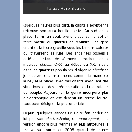
Talaat Harb Square
Quelques heures plus tard, la capitale égyptienne
retrouve son aura bouillonnante. Au sud de la
place Tahrir, un souk prend place sur le sol en
terre battue du quartier de Mounira. Les gens
crient et la foule grouille sous les fanions colorés
qui traversent les rues. Des enceintes posées à
coté d’un stand de vêtements crachent de la
musique
chaâbi
. Créé au début du XXe siècle
dans les quartiers populaires d’Alger, le
chaâbi
se
jouait avec des instruments comme la mandole,
le ney et le piano, avec des chants évoquant des
situations et des préoccupations du quotidien
du peuple. Aujourd’hui le genre incorpore plus
d’électronique et est devenu un terme fourre-
tout pour désigner la pop orientale.
Depuis quelques années Le Caire fait parler de
lui par son
electrochaâbi
, ou
mahraganat
, une
version encore plus rythmée et plus autotunée. Il
trouve sa source en 2008 quand de jeunes