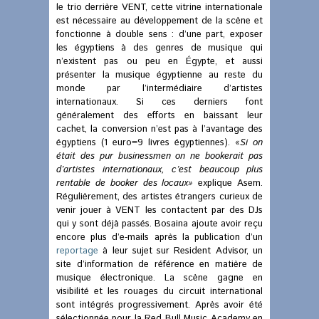
le trio derrière VENT, cette vitrine internationale
est nécessaire au développement de la scène et
fonctionne à double sens : d’une part, exposer
les égyptiens à des genres de musique qui
n’existent pas ou peu en Égypte, et aussi
présenter la musique égyptienne au reste du
monde par l’intermédiaire d’artistes
internationaux. Si ces derniers font
généralement des efforts en baissant leur
cachet, la conversion n’est pas à l’avantage des
égyptiens (1 euro=9 livres égyptiennes). «
Si on
était des pur businessmen on ne bookerait pas
d’artistes internationaux, c’est beaucoup plus
rentable de booker des locaux»
explique Asem.
Régulièrement, des artistes étrangers curieux de
venir jouer à VENT les contactent par des DJs
qui y sont déjà passés. Bosaina ajoute avoir reçu
encore plus d’e-mails après la publication d’un
reportage
à leur sujet sur Resident Advisor, un
site d’information de référence en matière de
musique électronique. La scène gagne en
visibilité et les rouages du circuit international
sont intégrés progressivement. Après avoir été
sélectionnée pour la Red Bull Music Academy en