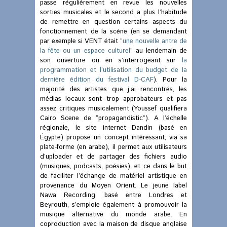
passe régulièrement en revue les nouvelles
sorties musicales et le second a plus l’habitude
de remettre en question certains aspects du
fonctionnement de la scène (en se demandant
par exemple si VENT était “
une nouvelle antre de
la fête ou un espace culturel
” au lendemain de
son ouverture ou en s’interrogeant sur
la
programmation et l’utilisation du budget de la
dernière édition du festival D-CAF
). Pour la
majorité des artistes que j’ai rencontrés, les
médias locaux sont trop approbateurs et pas
assez critiques musicalement (Youssef qualifiera
Cairo Scene de “propagandistic”). A l’échelle
régionale, le site internet Dandin (basé en
Égypte) propose un concept intéressant; via sa
plate-forme (en arabe), il permet aux utilisateurs
d’uploader et de partager des fichiers audio
(musiques, podcasts, poésies), et ce dans le but
de faciliter l’échange de matériel artistique en
provenance du Moyen Orient. Le jeune label
Nawa Recording, basé entre Londres et
Beyrouth, s’emploie également à promouvoir la
musique alternative du monde arabe. En
coproduction avec la maison de disque anglaise