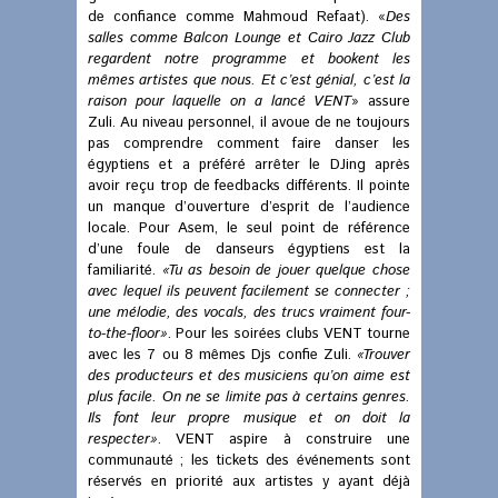
de confiance comme Mahmoud Refaat). «
Des
salles comme Balcon Lounge et Cairo Jazz Club
regardent notre programme et bookent les
mêmes artistes que nous. Et c’est génial, c’est la
raison pour laquelle on a lancé VENT
» assure
Zuli. Au niveau personnel, il avoue de ne toujours
pas comprendre comment faire danser les
égyptiens et a préféré arrêter le DJing après
avoir reçu trop de feedbacks différents. Il pointe
un manque d’ouverture d’esprit de l’audience
locale. Pour Asem, le seul point de référence
d’une foule de danseurs égyptiens est la
familiarité.
«Tu as besoin de jouer quelque chose
avec lequel ils peuvent facilement se connecter ;
une mélodie, des vocals, des trucs vraiment four-
to-the-floor»
. Pour les soirées clubs VENT tourne
avec les 7 ou 8 mêmes Djs confie Zuli.
«Trouver
des producteurs et des musiciens qu’on aime est
plus facile. On ne se limite pas à certains genres.
Ils font leur propre musique et on doit la
respecter»
. VENT aspire à construire une
communauté ; les tickets des événements sont
réservés en priorité aux artistes y ayant déjà