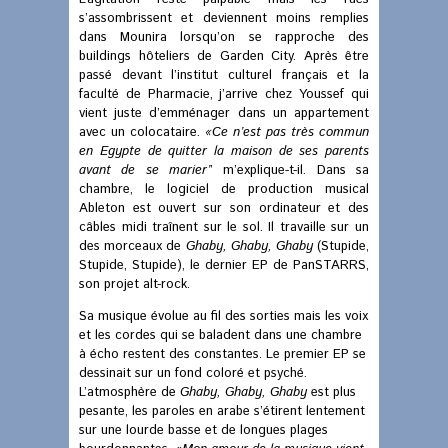
s’assombrissent et deviennent moins remplies
dans Mounira lorsqu’on se rapproche des
buildings hôteliers de Garden City. Après être
passé devant l’institut culturel français et la
faculté de Pharmacie, j’arrive chez Youssef qui
vient juste d’emménager dans un appartement
avec un colocataire.
«Ce n’est pas très commun
en Egypte de quitter la maison de ses parents
avant de se marier’
’ m’explique-t-il. Dans sa
chambre, le logiciel de production musical
Ableton est ouvert sur son ordinateur et des
câbles midi traînent sur le sol. Il travaille sur un
des morceaux de
Ghaby, Ghaby, Ghaby
(Stupide,
Stupide, Stupide), le dernier EP de PanSTARRS,
son projet alt-rock.
Sa musique évolue au fil des sorties mais les voix
et les cordes qui se baladent dans une chambre
à écho restent des constantes. Le premier EP se
dessinait sur un fond coloré et psyché.
L’atmosphère de
Ghaby, Ghaby, Ghaby
est plus
pesante, les paroles en arabe s’étirent lentement
sur une lourde basse et de longues plages