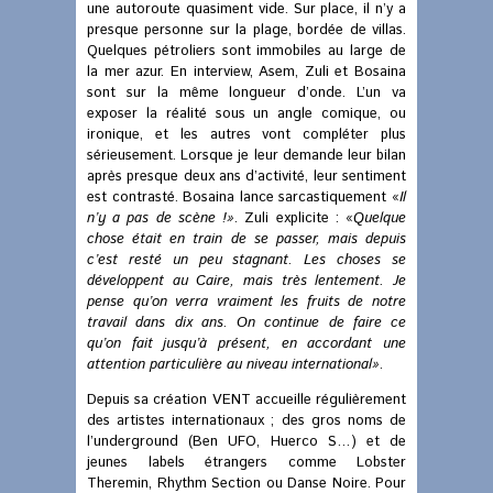
une autoroute quasiment vide. Sur place, il n’y a
presque personne sur la plage, bordée de villas.
Quelques pétroliers sont immobiles au large de
la mer azur. En interview, Asem, Zuli et Bosaina
sont sur la même longueur d’onde. L’un va
exposer la réalité sous un angle comique, ou
ironique, et les autres vont compléter plus
sérieusement. Lorsque je leur demande leur bilan
après presque deux ans d’activité, leur sentiment
est contrasté. Bosaina lance sarcastiquement «
Il
n’y a pas de scène !»
. Zuli explicite : «
Quelque
chose était en train de se passer, mais depuis
c’est resté un peu stagnant. Les choses se
développent au Caire, mais très lentement. Je
pense qu’on verra vraiment les fruits de notre
travail dans dix ans. On continue de faire ce
qu’on fait jusqu’à présent, en accordant une
attention particulière au niveau international»
.
Depuis sa création VENT accueille régulièrement
des artistes internationaux ; des gros noms de
l’underground (Ben UFO, Huerco S…) et de
jeunes labels étrangers comme Lobster
Theremin, Rhythm Section ou Danse Noire. Pour