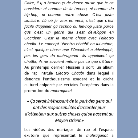
Caire, il y a beaucoup de dance music que je ne
considère ni comme de la techno, ni comme du
hip-hop, ni comme autre chose. C’est juste
similaire. Là où je veux en venir, c’est que c’est
facile d’appeler ça techno ou hip-hop juste parce
que c’est un genre qui s’est développé en
Occident. C’est la même chose avec l’électro
chaâbi. Le concept ‘électro chaâbi’ en lui-même,
c’est quelque chose que l’Occident a développé,
pas les gars du mahraganat. Ils appelaient ça
chaâbi, ils ne savaient même pas ce que c’était»
.
Au printemps dernier, Hussein a sorti un album
de rap intitulé
Electro Chaâbi
dans lequel il
dénonce l’enthousiasme exagéré et le cliché
culturel colporté par certains Européens dans la
promotion du
mahraganat
.
« Ça serait intéressant de la part des gens qui
ont des responsabilités d’accorder plus
d’attention aux autres choses qui se passent au
Moyen Orient »
Les vidéos des mariages de rue et l’espace
exutoire que représentait le
mahraganat
a