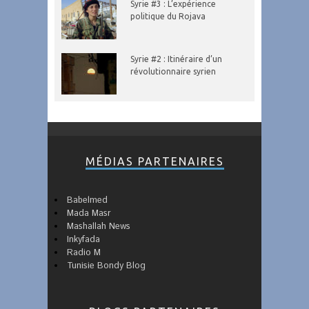
Syrie #3 : L’expérience
politique du Rojava
Syrie #2 : Itinéraire d’un
révolutionnaire syrien
MÉDIAS PARTENAIRES
Babelmed
Mada Masr
Mashallah News
Inkyfada
Radio M
Tunisie Bondy Blog