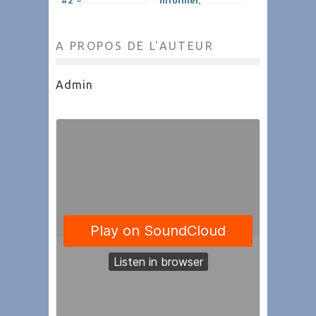
#2 –
Informer,
(Dé)constructions
collaborer entre
Médiatiques
nos deux rives
A PROPOS DE L'AUTEUR
Admin