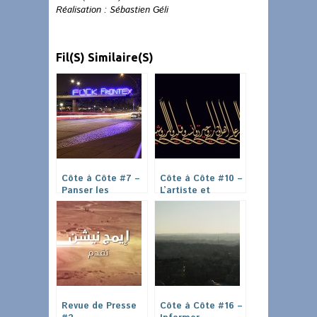
Réalisation : Sébastien Géli
Fil(s) Similaire(s)
Côte à Côte #7 –
Côte à Côte #10 –
Panser les
L’artiste et
frontières :
l’activiste au
Surveiller, Punir,
coeur de
Résister, Accueillir
l’engagement.
Revue de Presse
Côte à Côte #16 –