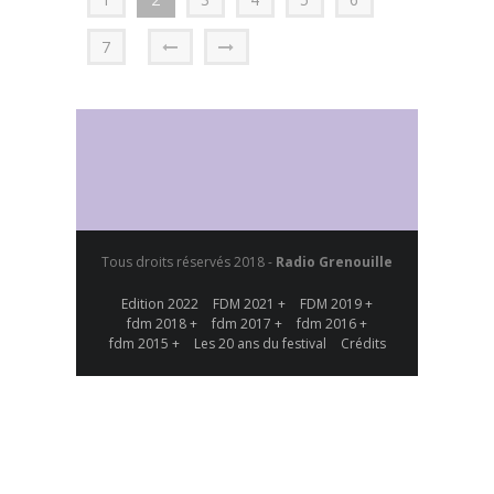
7
Tous droits réservés 2018 -
Radio Grenouille
Edition 2022
FDM 2021 +
FDM 2019 +
fdm 2018 +
fdm 2017 +
fdm 2016 +
fdm 2015 +
Les 20 ans du festival
Crédits