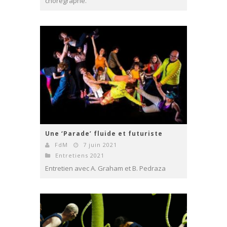
chorégraphe.
Une ‘Parade’ fluide et futuriste
FdM
7 juin 2021
Entretiens 2021
Entretien avec A. Graham et B. Pedraza