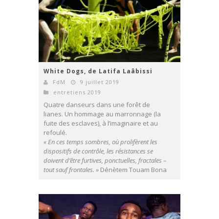
White Dogs, de Latifa Laâbissi
FdM
9 juillet 2019
entretiens 2019
Quatre danseurs dans une forêt de
lianes. Un hommage au marronnage (la
fuite des esclaves), à l’imaginaire et au
refoulé.
« En ces temps sombres, où prolifèrent les
dispositifs de contrôle, les résistances se
doivent d’être furtives, ponctuelles, fractales –
tout sauf frontales. »
Dénètem Touam Bona