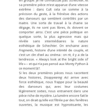
en groupe. Je ne connaissait pas Schechter, et
sa première pièce m’est apparue d’une vitesse
extrême : dans Cult cela se somme à la
précision du geste, à la frénésie des actions
des danseurs qui semblent contrôlés par un
maitre. Une sorte de travail à la chaine se
dégage, ils ne sont pas libres, ils doivent se
comporter ainsi. C’est une pièce politique en
quelque sorte, la plus agressive mais qui
révèle sans intermédiaires la nature
esthétique de Schechter. On enchaine avec
Fragments
, histoire d’une intimité de couple, et
c’est un clin d’œil au cinéma : on rit, il y a de la
tendresse. « Always look at the bright side of
life » – et qui n’a pas pensé aux Monty Python à
ce moment là?.
Si les deux premières pièces nous racontent
deux histoires,
Disappearing Act
arrive avec
force esthétique, nous frappe pour la beauté
des danseurs qui, avec leur costumes
légèrement sixties, nous entrainent dans une
pièce riche de mystère. La lumière encore fait le
tout, on dirait qu’elle est filtrée par des fenêtres
ouvertes, la musique est hypnotisante, les