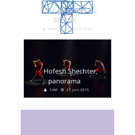
Sur les ondes du
88.8fm
FdM
17 juillet 2015
Hofesh Shechter,
panorama
FdM
27 juin 2015