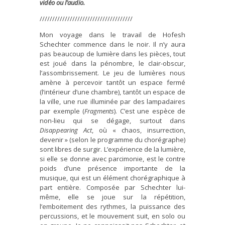
vidéo ou l’audio.
/////////////////////////////////////
Mon voyage dans le travail de Hofesh
Schechter commence dans le noir. Il n’y aura
pas beaucoup de lumière dans les pièces, tout
est joué dans la pénombre, le clair-obscur,
l’assombrissement. Le jeu de lumières nous
amène à percevoir tantôt un espace fermé
(l’intérieur d’une chambre), tantôt un espace de
la ville, une rue illuminée par des lampadaires
par exemple (
Fragments
). C’est une espèce de
non-lieu qui se dégage, surtout dans
Disappearing Act
, où « chaos, insurrection,
devenir » (selon le programme du chorégraphe)
sont libres de surgir. L’expérience de la lumière,
si elle se donne avec parcimonie, est le contre
poids d’une présence importante de la
musique, qui est un élément chorégraphique à
part entière. Composée par Schechter lui-
même, elle se joue sur la répétition,
l’emboitement des rythmes, la puissance des
percussions, et le mouvement suit, en solo ou