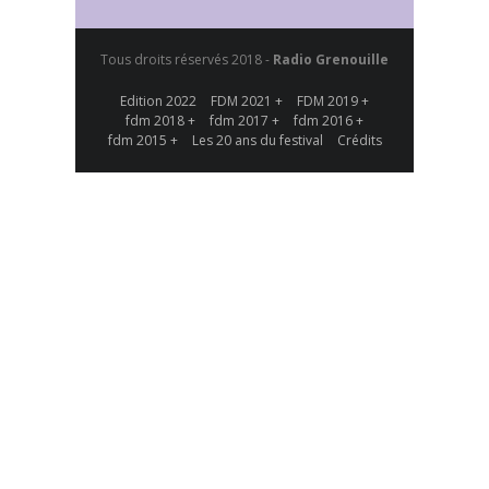
Tous droits réservés 2018 -
Radio Grenouille
Edition 2022
FDM 2021 +
FDM 2019 +
fdm 2018 +
fdm 2017 +
fdm 2016 +
fdm 2015 +
Les 20 ans du festival
Crédits